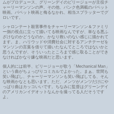
ムがプロデュース、グリーンデイのビリージョーが主役チ
ャーリーマンソンの声。その他、パンク色満載のパペット
映画。パペット映画と侮るなかれ、相当スプラッターでグ
ロいです。
シャロンテート殺害事件をチャーリーマンソン＆ファミリ
ー側の視点に立って描いてる映画なんですが、単なる悪ふ
ざけなのかどうなのか。かなり救いのない感じに描かれて
ます。ま、ハリウッドや消費社会に対するアンチテーゼを
マンソンの言葉を借りて描いたなんてところではないかと
思うんですが、そういったところまで感じ取ることができ
なければかなり嫌な映画だと思います。
個人的には前半、ビリージョーが歌う「Mechanical Man」
という曲がちょっぴりコミカルでよかった。まぁ、世間も
笑い飛ばし、チャーリーマンソンも笑い飛ばしてる、そん
な映画かなとも思います。ただ、メンツがメンツだけにや
っぱり曲はカッコいいです。ちなみに監督はグリーンデイ
のアメリカンイデオットなんかを撮ってる人だそうです
よ。