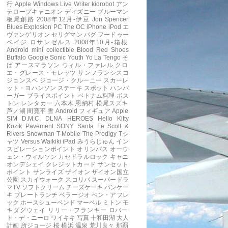
行
Apple
Windows Live Writer
kidrobot
アン
テロープキャニオン
ディズニー
ブルーマン
板尾創路
2008年12月-伊豆
Jon Spencer
Blues Explosion
PC
The OC
iPhone
iPod
エ
ヴァンゲリオン
セリグマン
バグ
フードゥー
ペイジ
ロサンゼルス
2008年10月-箱根
Android mini collectible
Blood Red Shoes
Buffalo
Google
Sonic Youth
Yo La Tengo
そ
ば
アースマラソン
ウィル・ファレル
クロ
エ・グレース・モレッツ
サンフランシスコ
ジョンスペ
ジョージ・クルーニー
スカーレ
ット・ヨハンソン
ステーキ
スポット
ハンバ
ーガー
ブライスポイント
ベトナム料理
ボス
トン
レンタカー
六本木
恩納村
松尾スズキ
芦ノ湖
間寛平
雪
Android フィギュア
Apple
SIM
D.M.C.
DLNA
HEROES
Hello Kitty
Kozik
Pavement
SONY
Santa Fe
Scott &
Rivers
Snowman
T-Mobile
The Prodigy
Tシ
ャツ
Versus
Waikiki
iPad
みうらじゅん
イン
スピレーションポイント
オリンパス
オーウ
ェン・ウィルソン
カセドラルロック
キャニ
オンデシェイ
クレジットカード
サンセット
ポイント
サンライズ
ザイオン
ザイオン国立
公園
スカイウォーク
スコリバ
スーパードラ
マTV
ソフトクリーム
チーズケーキ
パンケー
キ
プレートランチ
ベラージオ
ベン・アフレ
ック
ホースシューベンド
マーベル
ミトン
モ
キダグウェイ
リリー・フランキー
ロバー
ト・デ・ニーロ
ワイキキ
写真
十和田湖
大人
計画
所ジョージ
桜
横浜
温泉
荒川良々
那覇