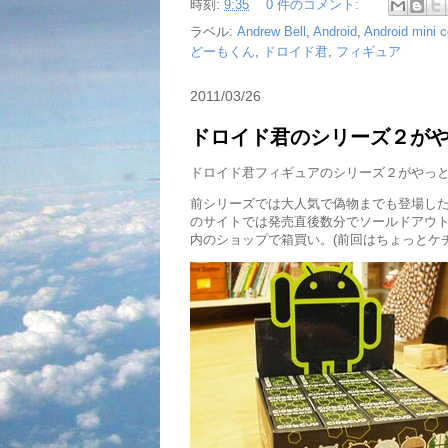
時刻:
9:35
0 件のコメント:
ラベル:
Andrew Bell
,
Android
,
Android mini c
どーもくん
,
ドロイド君
,
フィギュア
2011/03/26
ドロイド君のシリーズ２が
ドロイド君フィギュアのシリーズ２がやっ
前シリーズでは大人気で偽物までも登場したAndrew 
のサイトでは発売直後数分でソールドアウ
内のショップで箱買い。(前回はちょっとケチ