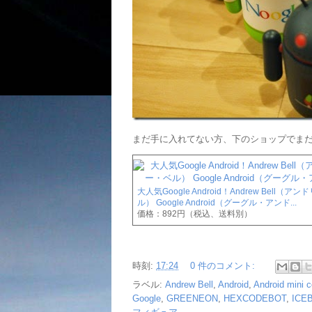
まだ手に入れてない方、下のショップでまだ16個残
大人気Google Android！Andrew Bell（ア
ル） Google Android（グーグル・アンド...
価格：892円（税込、送料別）
時刻:
17:24
0 件のコメント:
ラベル:
Andrew Bell
,
Android
,
Android mini c
Google
,
GREENEON
,
HEXCODEBOT
,
ICE