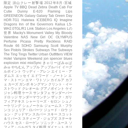
限定
須山クレー射撃場
2012年8月-宮城
Apple TV
BBQ
Dead Zebra
Death Cab For
Cutie
Dunny
E-620
Flaming Lips
GREENEON
Galaxy
Galaxy Tab
Green Day
HDR-TG1
Haleiwa
ICEBERG
IQ
Imagine
Dragons
Inn of the Governors
Kailua
LS-
WH2.0TGL/R1
Link Station
Los Angeles
Lの
世界
Macky's
Monument Valley
My Bloody
Valentine
NAS
New Girl
OC
OLYMPUS
Perfume
Picasa
Pretty Reckless
RAID
Route 66
SOHO
Samsung
Scott Murphy
Sex Pistols
Strokes
Subways
The Subways
The Ting Tings
Twitter
Urban Outfitters
VIEW
Hotel
Vampire Weekend
jon spencer blues
explosion
mixi
mixiSync
きゃりーぱみゅぱ
みゅ
やちむん
アップル
アップルパイ
イーグ
ルポイント
ウッディ・アレン
エイミー・ア
ダムス
エッセイ
エドワード・ノートン
エ
マ・ストーン
エマ・ワトソン
カイルア
カフ
ェ
カーズ
ガンボ
キングマン
クリント・イー
ストウッド
クレオール
グアノポイント
ケイ
ジャン料理
ケース
サンタフェ
サンダーバー
ドロッジ
サンダーマウンテン
ザック・ガリ
フィアナキス
シャーリーズ・セロン
シュノ
ーケリング
シュノーケル
ジェームス・フラ
ンコ
ジュリア・ロバーツ
ジュード・ロウ
ジ
ョン・グッドマン
スカパー
スキー
スコット
＆リバース
スティーブ・ジョブズ
ステーキ
ハウス
セス・ローゲン
ソニック・ユース
ソ
フィア・ベルガラ
タイ料理
ダイエット
チリ