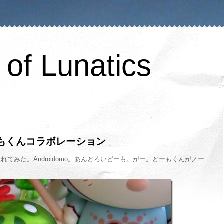
of Lunatics
s; どーもくんコラボレーション
てみた。Androidomo。あんどろいどーも。がー。どーもくんがノー