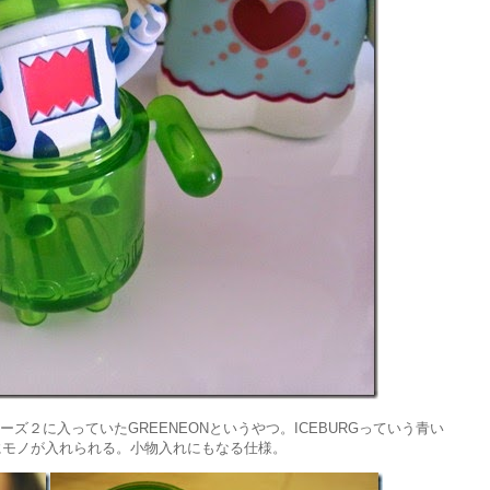
blesのシリーズ２に入っていたGREENEONというやつ。ICEBURGっていう青い
にモノが入れられる。小物入れにもなる仕様。