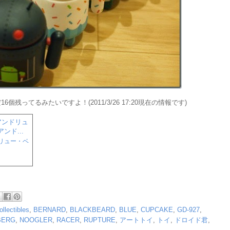
ってるみたいですよ！(2011/3/26 17:20現在の情報です)
ンドリュー・ベ
ollectibles
,
BERNARD
,
BLACKBEARD
,
BLUE
,
CUPCAKE
,
GD-927
,
BERG
,
NOOGLER
,
RACER
,
RUPTURE
,
アートトイ
,
トイ
,
ドロイド君
,