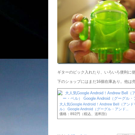
ギターのピック入れたり、いろいろ便利に
下のショップにはまだ16個在庫あり。他は
大人気Google Android！Andrew Bell（ア
ル） Google Android（グーグル・アンド...
価格：892円（税込、送料別）