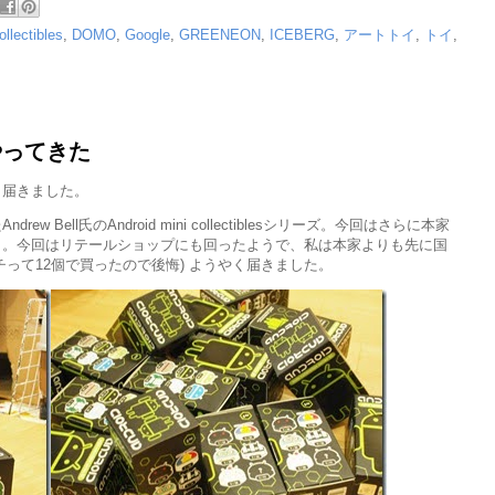
ollectibles
,
DOMO
,
Google
,
GREENEON
,
ICEBERG
,
アートトイ
,
トイ
,
やってきた
と届きました。
Bell氏のAndroid mini collectiblesシリーズ。今回はさらに本家
ト。今回はリテールショップにも回ったようで、私は本家よりも先に国
って12個で買ったので後悔) ようやく届きました。