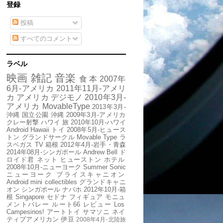
登録
投稿
すべてのコメント
ラベル
映画
雑記
音楽
食
本
2007年
6月-アメリカ
2011年11月-アメリ
カ
アメリカ
デジモノ
2010年3月-
アメリカ
MovableType
2013年3月-
沖縄
国立公園
沖縄
2009年3月-アメリカ
クレー射撃
ハワイ
旅
2010年10月-ハワイ
Android
Hawaii
トイ
2008年5月-ヒュース
トン
グランドサークル
Movable Type
ラ
スベガス
TV
箱根
2012年4月-岩手・青森
2014年08月-シンガポール
Andrew Bell
ド
ロイド君
ネット
ヒューストン
ホテル
2008年10月-ニューヨーク
Summer Sonic
ニューヨーク
ブライスキャニオン
Android mini collectibles
グランドキャニ
オン
シンガポール
ナバホ
2012年10月-箱
根
Singapore
セドナ
フィギュア
モニュ
メントバレー
ルート66
レビュー
Los
Campesinos!
アートトイ
サマソニ
ネイ
ティブアメリカン
伊豆
2008年4月-北陸旅