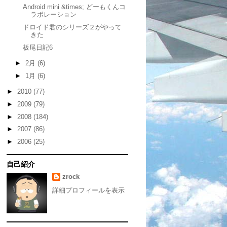
Android mini &times; どーもくんコ
ラボレーション
ドロイド君のシリーズ２がやって
きた
板尾日記6
►
2月
(6)
►
1月
(6)
►
2010
(77)
►
2009
(79)
►
2008
(184)
►
2007
(86)
►
2006
(25)
自己紹介
zrock
詳細プロフィールを表示