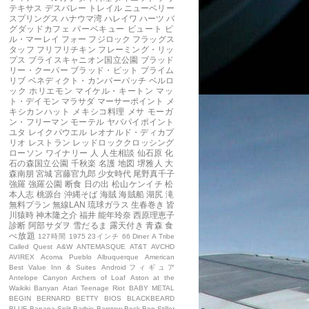
テキサス
デスバレー
トレイル
ニューベリー
スプリングス
ハナウマ湾
ハレイワ
ハーツ
バ
グダッドカフェ
バーベキュー
ビュート
ビ
ル・マーレイ
フォー
フジロック
フラッグス
タッフ
フリフリチキン
フレーミング・リッ
プス
ブライスキャニオン国立公園
ブラッド
リー・クーパー
ブラッド・ピット
プライム
リブ
ベネディクト・カンバーバッチ
ベルロ
ック
ホリエモン
マイケル・キートン
マッ
ト・デイモン
マラサダ
マーサーポイント
メ
キシカンハット
メキシコ料理
メサ
モーガ
ン・フリーマン
モーテル
ヤバパイポイント
ユタ
レイクパウエル
レオナルド・ディカプ
リオ
レストラン
レッドロッククロッシング
ローソン
ワイナリー
人
人生相談
仙石原
化
石の森国立公園
千秋楽
名護
地図
堺雅人
大
森南朋
宮城
宮藤官九郎
少女時代
尾野真千子
強羅
強羅公園
断食
日の出
松山ケンイチ
松
本人志
桃源台
沖縄そば
海賊
海賊船
湖尻
滝
無料プラン
無線LAN
琉球ガラス
生春巻き
皆
川猿時
神木隆之介
福井
能年玲奈
西原理恵子
診断
阿部サダヲ
雪だるま
露天付き
青森
食
べ放題
127時間
1975
23インチ
66 Diner
A Tribe
Called Quest
A&W
ANTEMASQUE
AT&T
AVCHD
AVIREX
Acoma Pueblo
Albuquerque
American
Best Value Inn & Suites
Androidフィギュア
Antelope Canyon
Archers of Loaf
Aston at the
Waikiki Banyan
Atari Teenage Riot
BABY METAL
BEGIN
BERNARD
BETTY
BIOS
BLACKBEARD
BLUE
Banana Split
Barbie
Barstow
Beck
Ben Stiller