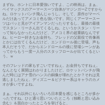
まずね、ホントに日本愛強いですよ、この映画は。まぁ、
ベイマックスのアーマースーツ自体がマジンガーZですから
ね。ロケットパンチ飛んじゃうし。そして、原作がマーベ
ルだけあってアメコミ色も強いです。同じくアーマースー
ツはパッと見がアイアンマンだったりするし、最後の最後
でスタン・リーさん出てくるしね。というかスタン・リー
って知らなかったんだけど、アメコミ界の超重鎮なんです
ね。ヒーロー好きなお金持ち、フレッドの父親役で肖像画
とかには出てくるんだけど、エンドロール後に登場。声も
本人だそうで、だからエンドロールの後に登場シーンがあ
ってからもう一度一人分のスタッフロールが出てくるとい
う。ｗ
そのフレッドの家もすごいですねぇ。お金持ちですねぇ。
なんとなく展開はわかりましたけど。ロケットパンチが飛
んだ時にはアナ雪のハンスの銅像が壊れたとか？それは見
逃しましたねぇ。ディズニー＆ピクサー系はキャラのカメ
オが多いですよね。
まぁ、それ以外にもいろいろ日本愛を感じるところが多か
ったですね。ひと通り思いついたところ（独断と思い込み
含む）＆面白かったところを挙げると、