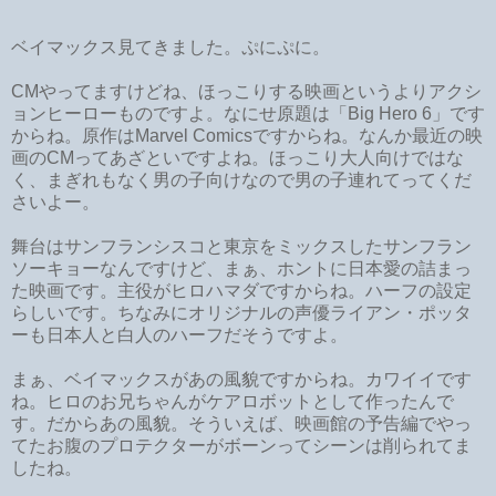
ベイマックス見てきました。ぷにぷに。
CMやってますけどね、ほっこりする映画というよりアクシ
ョンヒーローものですよ。なにせ原題は「Big Hero 6」です
からね。原作はMarvel Comicsですからね。なんか最近の映
画のCMってあざといですよね。ほっこり大人向けではな
く、まぎれもなく男の子向けなので男の子連れてってくだ
さいよー。
舞台はサンフランシスコと東京をミックスしたサンフラン
ソーキョーなんですけど、まぁ、ホントに日本愛の詰まっ
た映画です。主役がヒロハマダですからね。ハーフの設定
らしいです。ちなみにオリジナルの声優ライアン・ポッタ
ーも日本人と白人のハーフだそうですよ。
まぁ、ベイマックスがあの風貌ですからね。カワイイです
ね。ヒロのお兄ちゃんがケアロボットとして作ったんで
す。だからあの風貌。そういえば、映画館の予告編でやっ
てたお腹のプロテクターがボーンってシーンは削られてま
したね。