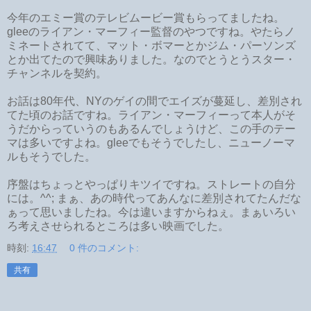
今年のエミー賞のテレビムービー賞もらってましたね。
gleeのライアン・マーフィー監督のやつですね。やたらノ
ミネートされてて、マット・ボマーとかジム・パーソンズ
とか出てたので興味ありました。なのでとうとうスター・
チャンネルを契約。
お話は80年代、NYのゲイの間でエイズが蔓延し、差別され
てた頃のお話ですね。ライアン・マーフィーって本人がそ
うだからっていうのもあるんでしょうけど、この手のテー
マは多いですよね。gleeでもそうでしたし、ニューノーマ
ルもそうでした。
序盤はちょっとやっぱりキツイですね。ストレートの自分
には。^^; まぁ、あの時代ってあんなに差別されてたんだな
ぁって思いましたね。今は違いますからねぇ。まぁいろい
ろ考えさせられるところは多い映画でした。
時刻:
16:47
0 件のコメント:
共有