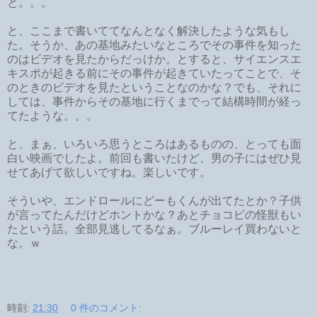
と。。。
と、ここまで書いててなんとなく解決したような気もし
た。そうか、あの基地みたいなところでその事件を知った
のはビデオを見たからだっけか。とすると、サイエンスエ
キスポが起きる前にその事件が起きていたってことで、そ
のときのビデオを見たということなのかな？でも、それに
しては、事件からその基地に行くまでって結構時間が経っ
てたような。。。
と、まぁ、いろいろ思うところはあるものの、とっても面
白い映画でしたよ。前回も書いたけど、男の子にはぜひ見
せてあげて欲しいですね。楽しいです。
そういや、エンドロールにどーもくんが出てたとか？子供
が言ってたんだけどホントかな？あとチョコビの怪獣もい
たという話。全部見逃してるなぁ。ブルーレイ買わないと
な。ｗ
時刻:
21:30
0 件のコメント: