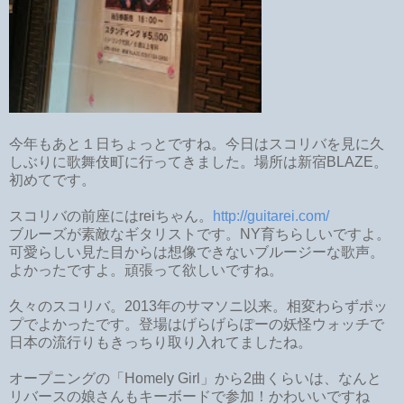
今年もあと１日ちょっとですね。今日はスコリバを見に久
しぶりに歌舞伎町に行ってきました。場所は新宿BLAZE。
初めてです。
スコリバの前座にはreiちゃん。
http://guitarei.com/
ブルーズが素敵なギタリストです。NY育ちらしいですよ。
可愛らしい見た目からは想像できないブルージーな歌声。
よかったですよ。頑張って欲しいですね。
久々のスコリバ。2013年のサマソニ以来。相変わらずポッ
プでよかったです。登場はげらげらぽーの妖怪ウォッチで
日本の流行りもきっちり取り入れてましたね。
オープニングの「Homely Girl」から2曲くらいは、なんと
リバースの娘さんもキーボードで参加！かわいいですね