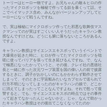
トーリーはヒーロー物ですよ。お兄ちゃんの敵＆ヒロの作
ったマイクロボッツを極秘で作ってる奴を暴くって話。そ
こでベイマックス含め、みんながバージョンアップしてヒ
ーローになって戦うんですね。
で、実は極秘にマイクロボッツ作ってた邪悪な歌舞伎マス
クマンってのが実はすごくいい人そうだったキャラハン教
授なんですけどね。どうにも腑に落ちないところがあるん
ですよ。
キャラハン教授はサイエンスエキスポっていうイベントで
大爆発が起きた時に、ヒロが作ってたマイクロボッツを咄
嗟に使ってバリアを張って生き延びるんですね。で、なん
で極悪になったかっていうと、その後、クレイ社の悪徳社
長と一緒に作った次元ワープ装置を国の偉い人の前で披露
するときに、調子がおかしいのにもかかわらず動作させて
しまって、そのときに宇宙船みたいなカプセルで送られて
行方不明になってしまったのがキャラハンの娘で、どこか
に消えてしまったってことなんですよね。それで怒って復
讐すると。でも、サイエンスエキスポの時点ではその事件
って起きてなかったんじゃないかと。じゃ、なんで助かっ
たキャラハン教授はその後出てこなくなってたのか