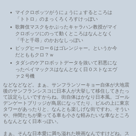
マイクロボッツがうにょうにょするところは
「トトロ」のまっくろくろすけっぽい
歌舞伎マスクをかぶったキャラハン教授がマイ
クロボッツにのって動くところはなんとなく
「千と千尋」のかおなしっぽい
ビッグヒーロー６はゴレンジャー。というか今
だとももクロ？ｗ
タダシのケアロボットデータを抜いて邪悪にな
ったベイマックスはなんとなく日０ストなエヴ
ァ２号機
などなどなど。まぁ、サンフランソーキョー自体が大地震
後のサンフランシスコに日本人が大挙して移住してきたっ
て設定らしいですからね。街自体はかなり日本風。ゴール
デンゲートブリッジが鳥居になってたり、ビルの上に東京
タワーがあったりと、なんとも楽しげな街ですわ。そうい
や、仲間たちが乗ってる車も小さな軽みたいな車なところ
もなんとなく日本っぽい。
まぁ、そんな日本愛に満ち溢れた映画なんですけどね。ス