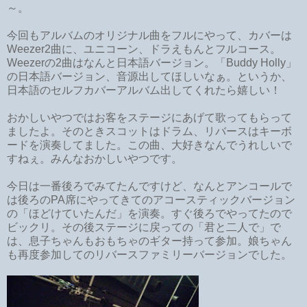
～。
今回もアルバムのオリジナル曲をフルにやって、カバーは
Weezer2曲に、ユニコーン、ドラえもんとフルコース。
Weezerの2曲はなんと日本語バージョン。「Buddy Holly」
の日本語バージョン、音源出してほしいなぁ。というか、
日本語のセルフカバーアルバム出してくれたら嬉しい！
おかしいやつではお客をステージにあげて歌ってもらって
ましたよ。そのときスコットはドラム、リバースはキーボ
ードを演奏してました。この曲、大好きなんでうれしいで
すねぇ。みんなおかしいやつです。
今日は一番後ろでみてたんですけど、なんとアンコールで
は後ろのPA席にやってきてのアコースティックバージョン
の「ほどけていたんだ」を演奏。すぐ後ろでやってたので
ビックリ。その後ステージに戻っての「君と二人で」で
は、息子ちゃんもおもちゃのギター持って参加。娘ちゃん
も再度参加してのリバースファミリーバージョンでした。