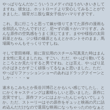
やっぱりなんだかこういうコメディのほうがいきいきして
ますね、彼女は。ホットロードより安心してみることがで
きました。猫背ガニ股な腐女子役がハマりすぎです。
これ、見に行こうと思って嫁が借りてきてた原作の漫画も
全部読んでたんですけど、尼〜ずの面々がハマりすぎ。み
んな原作の空気感をうまく演じてます。まやや様役の太田
莉菜とかね、ジジ様の篠原ともえとかホントそのまま。馬
場園ちゃんもそっくりですしね。
そして菅田将暉。前に宣伝用のスチール写真見た時はまん
ま女性に見えましたね。すごい。ただ、やっぱり動いてる
ところとか見たりすると男ですね。とは言え、やっぱり足
のさばきとかすごく頑張ってるなぁと思いました。ただ、
やっぱりファッションショーのあれはドラッグクイーンと
しか・・・・ｗ
速水もこみちとか長谷川博己とかもいい感じでしたし、と
にかくキャスティングは素晴らしいと思いました。原作に
忠実ですし、原作ファンにはよかったんじゃないでしょう
か。ただ、ストーリーはその原作をギュッと映画の尺に詰
め込んだだけなので退屈な映画になっちゃったのかなぁと