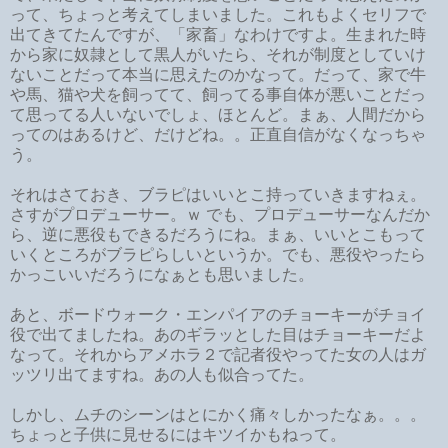
って、ちょっと考えてしまいました。これもよくセリフで
出てきてたんですが、「家畜」なわけですよ。生まれた時
から家に奴隷として黒人がいたら、それが制度としていけ
ないことだって本当に思えたのかなって。だって、家で牛
や馬、猫や犬を飼ってて、飼ってる事自体が悪いことだっ
て思ってる人いないでしょ、ほとんど。まぁ、人間だから
ってのはあるけど、だけどね。。正直自信がなくなっちゃ
う。
それはさておき、ブラピはいいとこ持っていきますねぇ。
さすがプロデューサー。ｗ でも、プロデューサーなんだか
ら、逆に悪役もできるだろうにね。まぁ、いいとこもって
いくところがブラピらしいというか。でも、悪役やったら
かっこいいだろうになぁとも思いました。
あと、ボードウォーク・エンパイアのチョーキーがチョイ
役で出てましたね。あのギラッとした目はチョーキーだよ
なって。それからアメホラ２で記者役やってた女の人はガ
ッツリ出てますね。あの人も似合ってた。
しかし、ムチのシーンはとにかく痛々しかったなぁ。。。
ちょっと子供に見せるにはキツイかもねって。