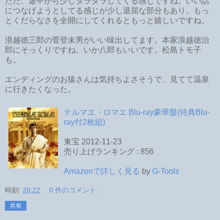
ただ、途中から少しダラダラしてくる感じですね。いい話
につなげようとしてる感じが少し退屈な部分もあり。もっ
とくだらなさを全開にしてくれるともっと嬉しいですね。
浪越徳三郎の菅登未男がいい味出してます。本家浪越徳治
郎にそっくりですね。いか八郎もいいです。松島トモ子
も。
エンディングのお猿さんは気持ちよさそうで、見てて温泉
に行きたくなった。
テルマエ・ロマエ Blu-ray豪華盤(特典Blu-
ray付2枚組)
東宝 2012-11-23
売り上げランキング : 856
Amazonで詳しく見る
by
G-Tools
時刻:
20:22
0 件のコメント:
共有