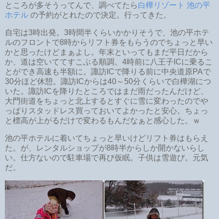
ところが多そうってんで、調べてたら
白樺リゾート 池の平
ホテル
の予約がとれたので決定。行ってきた。
自宅は3時出発。3時間半くらいかかりそうで、池の平ホテ
ルのフロントで8時からリフト券をもらうのでちょっと早い
かと思ったけどまぁよし。年末といってもまだ平日だから
か、道は空いててすこぶる順調。4時前に八王子ICに乗るこ
とができ高速も半額に。諏訪ICで降りる前に中央道原PAで
30分ほど休憩。諏訪ICからは40～50分くらいで白樺湖につ
いた。諏訪ICを降りたところではまだ雨だったんだけど、
大門街道をちょっと北上するとすぐに雪に変わったのでや
っぱりスタッドレス買っておいてよかったと安心。ちょっ
と標高が上がるだけで変わるもんだなぁと感心した。ｗ
池の平ホテルに着いてちょっと早いけどリフト券はもらえ
た。が、レンタルショップが8時半からしか開かないらし
い。仕方ないので駐車場で再び仮眠。子供は雪遊び。元気
だ。