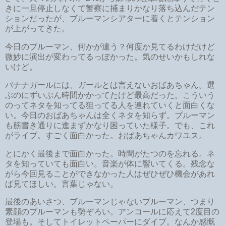
きに一旦停止しなくて警察に捕まりかなり落ち込んだテン
ションだったが、ブルーマンシアターに着くとテンション
が上がってきた。
今日のブルーマン、何かが違う？何度か見てるわけだけど
微妙に演出が変わってるっぽかった。気のせいかもしれな
いけど。
バナナガールには、ガールとは言えないおばあちゃん。選
ぶのにずいぶん時間かかってたけど最高だった。こういう
のってネタを知ってる狙ってる人を連れていくと面白くな
い。今日のおばあちゃんは全くネタを知らず。ブルーマン
も筋書き通りに進まずかなり困っていた様子。でも、これ
がライブ。すごく面白かった。おばあちゃんカワユス。
とにかく最後まで面白かった。時間がたつのを忘れる。ネ
タを知っていても面白い。音楽が体に響いてくる。残念な
がら今回見ることができなかった人はぜひぜひ機会があれ
ば見てほしい。言葉じゃない。
最後のあいさつ、ブルーマンじゃないブルーマン、つまり
素顔のブルーマンも勢ぞろい。アンコールに応えて2度目の
登場も。そしてトイレットペーパーにダイブ。なんか感慨