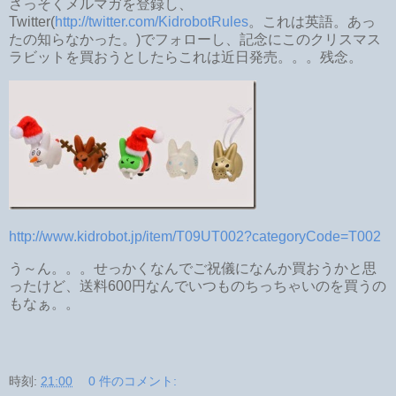
さっそくメルマガを登録し、
Twitter(
http://twitter.com/KidrobotRules
。これは英語。あっ
たの知らなかった。)でフォローし、記念にこのクリスマス
ラビットを買おうとしたらこれは近日発売。。。残念。
http://www.kidrobot.jp/item/T09UT002?categoryCode=T002
う～ん。。。せっかくなんでご祝儀になんか買おうかと思
ったけど、送料600円なんでいつものちっちゃいのを買うの
もなぁ。。
時刻:
21:00
0 件のコメント: