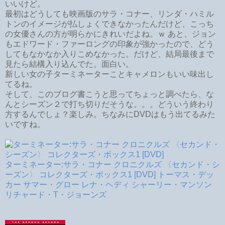
いいけど。
最初はどうしても映画版のサラ・コナー、リンダ・ハミル
トンのイメージが払しょくできなかったんだけど、こっち
の女優さんの方が明らかにきれいだよね。ｗ あと、ジョン
もエドワード・ファーロングの印象が強かったので、どう
してもなかなか入りこめなかった。だけど、結局最後まで
見たら結構入り込んでた。面白い。
新しい女の子ターミネーターことキャメロンもいい味出し
てるね。
そして、このブログ書こうと思ってちょっと調べたら、な
んとシーズン２で打ち切りだそうな。。。どういう終わり
方するんでしょ？楽しみ。ちなみにDVDはもう出てるみた
いですね。
ターミネーター:サラ・コナー クロニクルズ 〈セカンド・シ
ーズン〉 コレクターズ・ボックス1 [DVD] トーマス・デッ
カー サマー・グロー レナ・ヘディ シャーリー・マンソン
リチャード・T・ジョーンズ