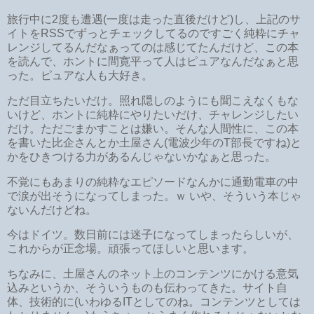
旅行中に2度も遭遇(一度は走った直後だけど)し、上記のサ
イトをRSSでずっとチェックしてるのですごく純粋にチャ
レンジしてるんだなぁってのは感じてたんだけど、この本
を読んで、ホントに間寛平って人はピュアなんだなぁと思
った。ピュアな人も大好き。
ただ目立ちたいだけ。照れ隠しのようにも聞こえなくもな
いけど、ホントに純粋にやりたいだけ、チャレンジしたい
だけ。ただごまかすことは嫌い。そんな人間性に、この本
を書いた比企さんとか土屋さん(電波少年のT部長ですね)と
かをひきつける力があるんじゃないかなぁと思った。
不覚にもあまりの純粋なエピソードなんかに通勤電車の中
で涙が出そうになってしまった。ｗ いや、そういう本じゃ
ないんだけどね。
今はドイツ。数日前には迷子になってしまったらしいが、
これからが正念場。頑張ってほしいと思います。
ちなみに、土屋さんのネット上のコンテンツにかける意気
込みというか、そういうものも伝わってきた。サイト自
体、技術的に(いわゆるITとしてのね。コンテンツとしては