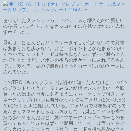
◆TROIKA （トロイカ） クレジットカードケース&マネ
ークリップ、レッドペッパー CCT42-LE
使っていたクレジットカードのケースが壊れたので新しい
のを探していたらこんなカッコイイのを見つけたので思わ
ずポチった。
最近は、ほとんどおサイフケータイしか使わないので財布
はあまり持ち歩かない。けど、ポイントとかたまるのでい
くつかクレジットカードは持ち歩きたい。ずっと財布に入
れてたんだけど、ズボンの後ろのポケットに入れてるもん
でよく割れる。なので最近はずっとカードは別のケースに
入れていた。
このTROIKAってブランドは初めて知ったんだけど、ドイツ
のブランドだそうで、見てみると結構センスがよい。今回
買ったのは上の写真にあるようにマネークリップ付き。マ
ネークリップはいつも海外(といってもアメリカばかりだけ
ど)に行くときに愛用している。アメリカで財布出すのって
あんまりスマートじゃない気がして、お札とコインを裸で
持ち歩いてるんだけど、嫁にマネークリップっつーものを
買ってもらってからはずっと愛用。で、そうは言ってもア
メリカはクレジットカード社会。カードも持ち歩かなきゃ