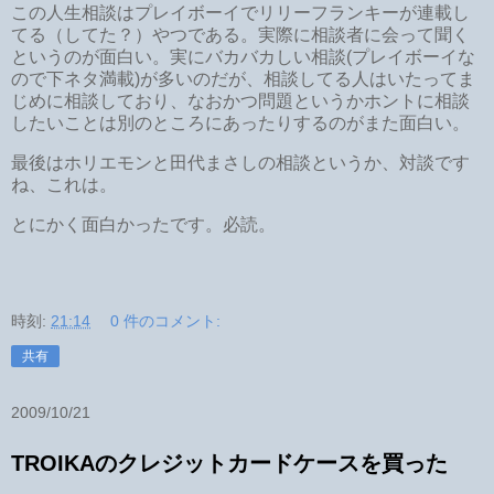
この人生相談はプレイボーイでリリーフランキーが連載し
てる（してた？）やつである。実際に相談者に会って聞く
というのが面白い。実にバカバカしい相談(プレイボーイな
ので下ネタ満載)が多いのだが、相談してる人はいたってま
じめに相談しており、なおかつ問題というかホントに相談
したいことは別のところにあったりするのがまた面白い。
最後はホリエモンと田代まさしの相談というか、対談です
ね、これは。
とにかく面白かったです。必読。
時刻:
21:14
0 件のコメント:
共有
2009/10/21
TROIKAのクレジットカードケースを買った