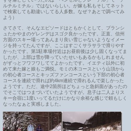
ルチルミチル」ではないらしい。が嫁も私もそしてネット
で検索しても勘違いしてる人多数。なぜ？あとで調べてみ
よう）
さてさて、そんなエピソードはともかくとして、ブランシ
ュたかやまのゲレンデはスゴク良かったです。正直、信州
方面のスキー場ってあんまり良い雪じゃないようなイメー
ジを持ってたんですが、ここはすごくサラサラで滑りやす
かったです。第1駐車場付近はお昼前後は少し固くなってま
したが、上部は雪が降っていたせいもあるかもしれません
がずっとフワフワしててよかったです。イエティ以外に初
めて来た嫁と娘もご満悦。モミの木コースという山頂から
の初心者コースとキッズファンコースという下部の初心者
コースを連続で滑れば約4km連続で滑れるんで楽しかった
ようです。ただ、途中2箇所ほどちょっと急斜面があったの
でそこではつまづいていたようですが。息子は二人よりス
キー合宿に1度いってるだけにかなり余裕な感じで頼もしく
なったなぁと実感しました。