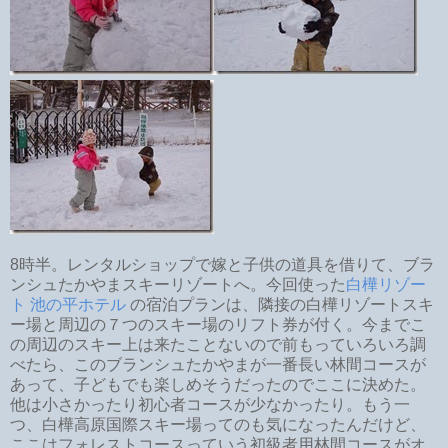
8時半。レンタルショップで嫁と子供の道具を借りて、ブラ
ンシュたかやまスキーリゾートへ。今回使った
白樺リゾー
ト 池の平ホテル
の宿泊プランは、隣接の白樺リゾートスキ
ー場と周辺の７つのスキー場のリフト券が付く。今までこ
の周辺のスキー上は来たことないので前もっていろいろ調
べたら、このブランシュたかやまが一番長い林間コースが
あって、子どもでも楽しめそうだったのでここに決めた。
他は小さかったり初心者コースが少なかったり。もう一
つ、白樺高原国際スキー場ってのも気になったんだけど、
ここはフォレストコースっていう初級者用林間コースがオ