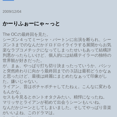
2009/12/04
かーりふぉーにゃ～っと
The OCの最終回を見た。
シーズン４ってミーシャ・バートンに出演を断られ、シー
ズン３までのなんだかドロドロイライラする展開からお気
楽なラブコメチックになってしまったせいもあって結構評
判悪かったらしいけど、個人的には結構テイラーの独特の
世界観が好きだった。
が、まぁ、やっぱり打ち切り決まったっていうか、バシッ
と突然終わりに向かう最終回までの３話は最初どうかなぁ
と思ったけど、最後は綺麗にまとめたなぁって印象がし
た。嫌いじゃない。
ライアン、昔はポチャポチャしてたねぇ。こんなに変わる
もんかな。
セスも今見るとホントオタクみたい。精悍になったね。
マリッサとライアンが初めて出会うシーンもいいね。
なんだかジーンとしてしまいました。そしてやっぱり音楽
がいいよね、このドラマは。