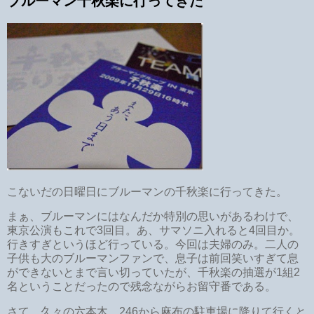
ブルーマン千秋楽に行ってきた
こないだの日曜日にブルーマンの千秋楽に行ってきた。
まぁ、ブルーマンにはなんだか特別の思いがあるわけで、
東京公演もこれで3回目。あ、サマソニ入れると4回目か。
行きすぎというほど行っている。今回は夫婦のみ。二人の
子供も大のブルーマンファンで、息子は前回笑いすぎて息
ができないとまで言い切っていたが、千秋楽の抽選が1組2
名ということだったので残念ながらお留守番である。
さて、久々の六本木。246から麻布の駐車場に降りて行くと