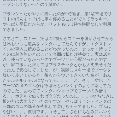
ープンしてなかったので諦めた。
ブランシュたかやまに着いたのが9時過ぎ。第1駐車場でリ
フトのほんすぐそばに車を停めることができてラッキー。
やっぱり平日だからか、リフトもほぼ待ち時間なしで利用
できました。
さてさて、スキー。実は2年前からスキーを復活させてから
は私もいつも道具をレンタルしてたんですが、エクストレ
イルの車内に積めることがわかったのと、せっかく持って
るのに勿体無いとのことで今回は私だけ持参で。実は10年
以上使っていなかったのでブーツとか心配だったんです
が、家で履いた限りではプラスチックとかも大丈夫そうだ
ったんで安心してました。が、実際にスキー場でブーツを
履いて歩いていると、後ろからついてきていた嫁が「あん
たチルチルミチルになってる。。。」と。そう、劣化した
ブーツの底のゴムがぼろぼろとパンくずのように落ちてた
のでした。あわててレンタルショップでブーツのみ借り
る。。ホテルで借りればタダだったのに。。。orz ちなみに
板の方は大丈夫だったのですが、やっぱりビンディングの
一部のゴムの部分が劣化して欠けちゃってました。ゴムは
やばい。。。教訓です。（そして、さらにちなみにパンく
ずを落としていったのは「ヘンゼルとグレーテル」で「チ