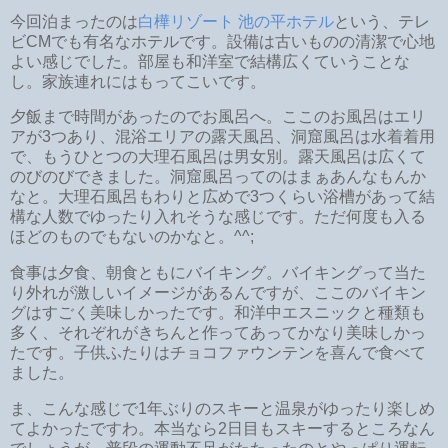
今回泊まったのは
白樺リゾート 池の平ホテル
という、テレ
ビCMでも有名なホテルです。設備は古いものの清潔で心地
よい感じでした。部屋も和洋室で結構広くていうことな
し。家族連れにはもってこいです。
夕飯まで時間があったのでお風呂へ。ここのお風呂はエリ
アが3つあり、混浴エリアの露天風呂、洞窟風呂は水着着用
で、もうひとつの大理石風呂は男女別。露天風呂は広くて
のびのびできました。洞窟風呂ってのはまぁあんなもんか
なと。大理石風呂もわりと広めで3つくらい浴槽があって結
構な人数でゆったり入れそうな感じです。ただ何度も入る
ほどのものでもないのかなと。^^;
食事は夕食、朝食ともにバイキング。バイキングって当た
り外れが激しいイメージがあるんですが、ここのバイキン
グはすごく美味しかったです。和洋中エスニックと種類も
多く、それぞれがきちんと作ってあってかなり美味しかっ
たです。子供ふたりはチョコファウンテンを喜んで食べて
ました。
ま、こんな感じで1年ぶりのスキーと温泉がゆったり楽しめ
てよかったですわ。本当なら2日目もスキーするところなん