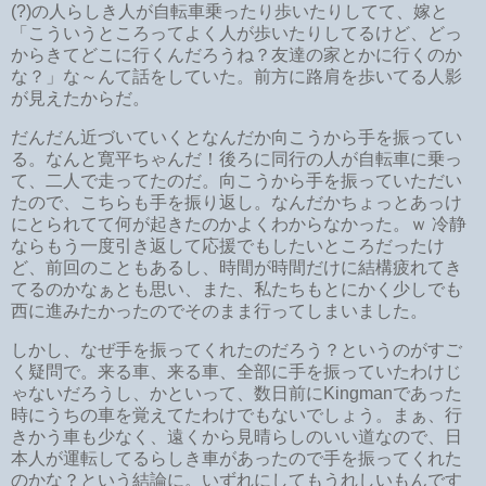
(?)の人らしき人が自転車乗ったり歩いたりしてて、嫁と
「こういうところってよく人が歩いたりしてるけど、どっ
からきてどこに行くんだろうね？友達の家とかに行くのか
な？」な～んて話をしていた。前方に路肩を歩いてる人影
が見えたからだ。
だんだん近づいていくとなんだか向こうから手を振ってい
る。なんと寛平ちゃんだ！後ろに同行の人が自転車に乗っ
て、二人で走ってたのだ。向こうから手を振っていただい
たので、こちらも手を振り返し。なんだかちょっとあっけ
にとられてて何が起きたのかよくわからなかった。ｗ 冷静
ならもう一度引き返して応援でもしたいところだったけ
ど、前回のこともあるし、時間が時間だけに結構疲れてき
てるのかなぁとも思い、また、私たちもとにかく少しでも
西に進みたかったのでそのまま行ってしまいました。
しかし、なぜ手を振ってくれたのだろう？というのがすご
く疑問で。来る車、来る車、全部に手を振っていたわけじ
ゃないだろうし、かといって、数日前にKingmanであった
時にうちの車を覚えてたわけでもないでしょう。まぁ、行
きかう車も少なく、遠くから見晴らしのいい道なので、日
本人が運転してるらしき車があったので手を振ってくれた
のかな？という結論に。いずれにしてもうれしいもんです