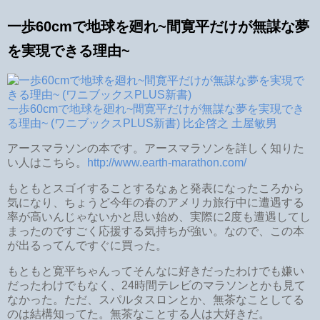
一歩60cmで地球を廻れ~間寛平だけが無謀な夢
を実現できる理由~
一歩60cmで地球を廻れ~間寛平だけが無謀な夢を実現でき
る理由~ (ワニブックスPLUS新書) 比企啓之 土屋敏男
アースマラソンの本です。アースマラソンを詳しく知りた
い人はこちら。
http://www.earth-marathon.com/
もともとスゴイすることするなぁと発表になったころから
気になり、ちょうど今年の春のアメリカ旅行中に遭遇する
率が高いんじゃないかと思い始め、実際に2度も遭遇してし
まったのですごく応援する気持ちが強い。なので、この本
が出るってんですぐに買った。
もともと寛平ちゃんってそんなに好きだったわけでも嫌い
だったわけでもなく、24時間テレビのマラソンとかも見て
なかった。ただ、スパルタスロンとか、無茶なことしてる
のは結構知ってた。無茶なことする人は大好きだ。