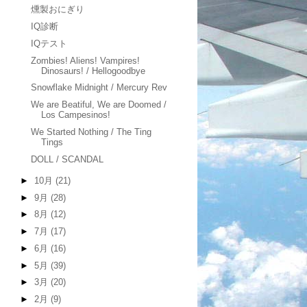
燻製おにぎり
IQ診断
IQテスト
Zombies! Aliens! Vampires!
Dinosaurs! / Hellogoodbye
Snowflake Midnight / Mercury Rev
We are Beatiful, We are Doomed /
Los Campesinos!
We Started Nothing / The Ting
Tings
DOLL / SCANDAL
►
10月
(21)
►
9月
(28)
►
8月
(12)
►
7月
(17)
►
6月
(16)
►
5月
(39)
►
3月
(20)
►
2月
(9)