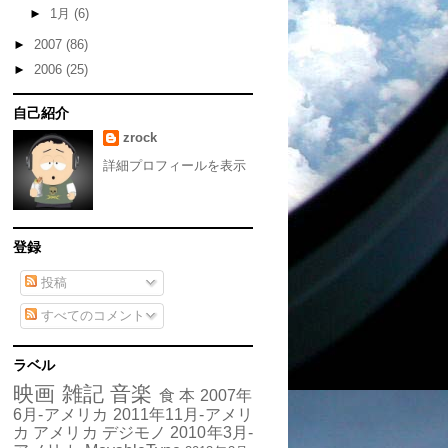
►
1月
(6)
►
2007
(86)
►
2006
(25)
自己紹介
zrock
詳細プロフィールを表示
登録
投稿
すべてのコメント
ラベル
映画
雑記
音楽
食
本
2007年
6月-アメリカ
2011年11月-アメリ
カ
アメリカ
デジモノ
2010年3月-