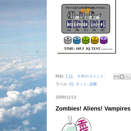
時刻:
7:11
0 件のコメント:
ラベル:
IQ
,
ネット
,
診断
2008/11/13
Zombies! Aliens! Vampires