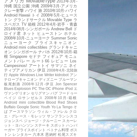
アメリカ
MovableType
2013年3月-
沖縄
国立公園
沖縄
2009年3月-アメリカ
クレー射撃
ハワイ
旅
2010年10月-ハワイ
Android
Hawaii
トイ
2008年5月-ヒュース
トン
グランドサークル
Movable Type
ラ
スベガス
TV
箱根
2012年4月-岩手・青森
2014年08月-シンガポール
Andrew Bell
ド
ロイド君
ネット
ヒューストン
ホテル
2008年10月-ニューヨーク
Summer Sonic
ニューヨーク
ブライスキャニオン
Android mini collectibles
グランドキャニ
オン
シンガポール
ナバホ
2012年10月-箱
根
Singapore
セドナ
フィギュア
モニュ
メントバレー
ルート66
レビュー
Los
Campesinos!
アートトイ
サマソニ
ネイ
ティブアメリカン
伊豆
2008年4月-北陸旅
行
Apple
Windows Live Writer
kidrobot
アン
テロープキャニオン
ディズニー
ブルーマン
板尾創路
2008年12月-伊豆
Jon Spencer
Blues Explosion
PC
The OC
iPhone
iPod
エ
ヴァンゲリオン
セリグマン
バグ
フードゥー
ペイジ
ロサンゼルス
2008年10月-箱根
Android mini collectible
Blood Red Shoes
Buffalo
Google
Sonic Youth
Yo La Tengo
そ
ば
アースマラソン
ウィル・ファレル
クロ
エ・グレース・モレッツ
サンフランシスコ
ジョンスペ
ジョージ・クルーニー
スカーレ
ット・ヨハンソン
ステーキ
スポット
ハンバ
ーガー
ブライスポイント
ベトナム料理
ボス
トン
レンタカー
六本木
恩納村
松尾スズキ