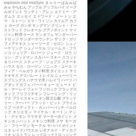
explosion
mixi
mixiSync
きゃりーぱみゅぱ
みゅ
やちむん
アップル
アップルパイ
イーグ
ルポイント
ウッディ・アレン
エイミー・ア
ダムス
エッセイ
エドワード・ノートン
エ
マ・ストーン
エマ・ワトソン
カイルア
カフ
ェ
カーズ
ガンボ
キングマン
クリント・イー
ストウッド
クレオール
グアノポイント
ケイ
ジャン料理
ケース
サンタフェ
サンダーバー
ドロッジ
サンダーマウンテン
ザック・ガリ
フィアナキス
シャーリーズ・セロン
シュノ
ーケリング
シュノーケル
ジェームス・フラ
ンコ
ジュリア・ロバーツ
ジュード・ロウ
ジ
ョン・グッドマン
スカパー
スキー
スコット
＆リバース
スティーブ・ジョブズ
ステーキ
ハウス
セス・ローゲン
ソニック・ユース
ソ
フィア・ベルガラ
タイ料理
ダイエット
チリ
テキサス
デスバレー
トレイル
ニューベリー
スプリングス
ハナウマ湾
ハレイワ
ハーツ
バ
グダッドカフェ
バーベキュー
ビュート
ビ
ル・マーレイ
フォー
フジロック
フラッグス
タッフ
フリフリチキン
フレーミング・リッ
プス
ブライスキャニオン国立公園
ブラッド
リー・クーパー
ブラッド・ピット
プライム
リブ
ベネディクト・カンバーバッチ
ベルロ
ック
ホリエモン
マイケル・キートン
マッ
ト・デイモン
マラサダ
マーサーポイント
メ
キシカンハット
メキシコ料理
メサ
モーガ
ン・フリーマン
モーテル
ヤバパイポイント
ユタ
レイクパウエル
レオナルド・ディカプ
リオ
レストラン
レッドロッククロッシング