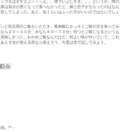
ラップをはずすとぷ～～～ん。。煙でいぶしすぎ。。。というか、煙の
、娘は気分が悪くなって食べなかったと。嫁と息子がもらったのはなん
露呈してしまった。あと、塩くらいはふった方がいいのではないでしょ
パンと防災用のご飯をいただき、晩御飯にさっそくご飯の方を食べてみ
湯なら２０～３０分、水なら６０～７０分）待つとご飯になるというも
に美味しかった。わかめご飯なんだけど、程よい味が付いていて、これ
りあえず水が使える所なら使えそう。今度は水で試してみよう。
。
倒。^^；