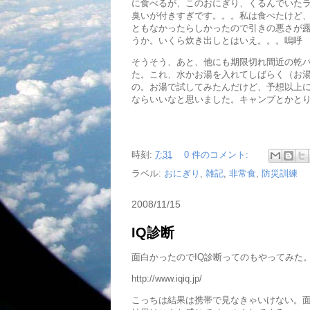
に食べるが、このおにぎり、くるんでいた
臭いが付きすぎです。。。私は食べたけど
ともなかったらしかったので引きの悪さが
うか。いくら炊き出しとはいえ。。。嗚呼
そうそう、あと、他にも期限切れ間近の乾
た。これ、水かお湯を入れてしばらく（お
の。お湯で試してみたんだけど、予想以上
ならいいなと思いました。キャンプとかと
時刻:
7:31
0 件のコメント:
ラベル:
おにぎり
,
雑記
,
非常食
,
防災訓練
2008/11/15
IQ診断
面白かったのでIQ診断ってのもやってみた
http://www.iqiq.jp/
こっちは結果は携帯で見なきゃいけない。面