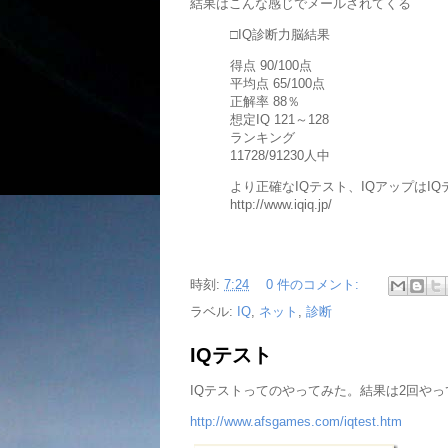
結果はこんな感じでメールされてくる
□IQ診断力脳結果
得点 90/100点
平均点 65/100点
正解率 88％
想定IQ 121～128
ランキング
11728/91230人中
より正確なIQテスト、IQアップはIQ
http://www.iqiq.jp/
時刻:
7:24
0 件のコメント:
ラベル:
IQ
,
ネット
,
診断
IQテスト
IQテストってのやってみた。結果は2回やっ
http://www.afsgames.com/iqtest.htm