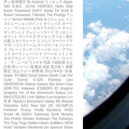
芦ノ湖
間寛平
雪
Android フィギュア
Apple
SIM
D.M.C.
DLNA
HEROES
Hello Kitty
Kozik
Pavement
SONY
Santa Fe
Scott &
Rivers
Snowman
T-Mobile
The Prodigy
Tシ
ャツ
Versus
Waikiki
iPad
みうらじゅん
イン
スピレーションポイント
オリンパス
オーウ
ェン・ウィルソン
カセドラルロック
キャニ
オンデシェイ
クレジットカード
サンセット
ポイント
サンライズ
ザイオン
ザイオン国立
公園
スカイウォーク
スコリバ
スーパードラ
マTV
ソフトクリーム
チーズケーキ
パンケー
キ
プレートランチ
ベラージオ
ベン・アフレ
ック
ホースシューベンド
マーベル
ミトン
モ
キダグウェイ
リリー・フランキー
ロバー
ト・デ・ニーロ
ワイキキ
写真
十和田湖
大人
計画
所ジョージ
桜
横浜
温泉
荒川良々
那覇
限定
須山クレー射撃場
2012年8月-宮城
Apple TV
BBQ
Dead Zebra
Death Cab For
Cutie
Dunny
E-620
Flaming Lips
GREENEON
Galaxy
Galaxy Tab
Green Day
HDR-TG1
Haleiwa
ICEBERG
IQ
Imagine
Dragons
Inn of the Governors
Kailua
LS-
WH2.0TGL/R1
Link Station
Los Angeles
Lの
世界
Macky's
Monument Valley
My Bloody
Valentine
NAS
New Girl
OC
OLYMPUS
Perfume
Picasa
Pretty Reckless
RAID
Route 66
SOHO
Samsung
Scott Murphy
Sex Pistols
Strokes
Subways
The Subways
The Ting Tings
Twitter
Urban Outfitters
VIEW
Hotel
Vampire Weekend
jon spencer blues