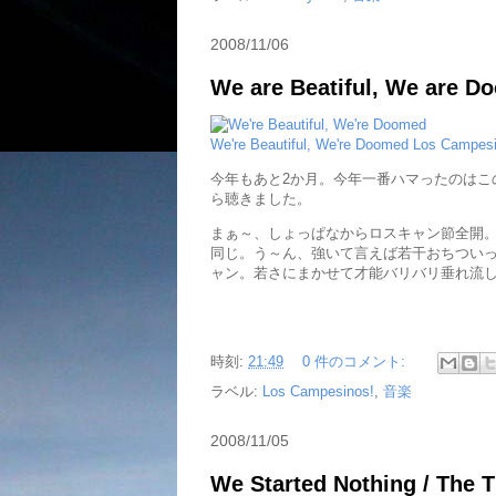
2008/11/06
We are Beatiful, We are D
We're Beautiful, We're Doomed Los Campes
今年もあと2か月。今年一番ハマったのはこのバ
ら聴きました。
まぁ～、しょっぱなからロスキャン節全開
同じ。う～ん、強いて言えば若干おちつい
ャン。若さにまかせて才能バリバリ垂れ流
時刻:
21:49
0 件のコメント:
ラベル:
Los Campesinos!
,
音楽
2008/11/05
We Started Nothing / The T