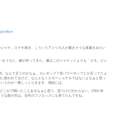
ogoodbye
のジャケ。ステキ過ぎ。こういうアメリカ人が書きそうな落書きみたい
いるうちに、嫁が持ってきた。嫁はこのジャケットよりも「エモ」とい
解。なんて言うのかなぁ。エレポップ？昔パワーポップとか言ってたよ
利に使われてるけど、なんとなくエモーショナルではないよなぁと思っ
ていうのが一番しっくりきます、僕的には。
。これ、絶対どこかで聞いたことあるなぁと思う。思うけど分からない。CMか何
ような曲が沢山。去年のフジロックにも来てたんですね。