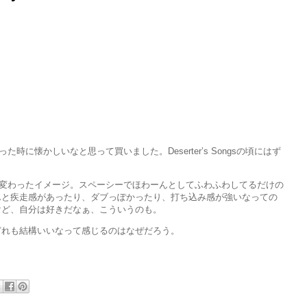
った時に懐かしいなと思って買いました。Deserter’s Songsの頃にはず
ずいぶん変わったイメージ。スペーシーでほわーんとしてふわふわしてるだけの
んと疾走感があったり、ダブっぽかったり、打ち込み感が強いなっての
けど、自分は好きだなぁ、こういうのも。
どれも結構いいなって感じるのはなぜだろう。