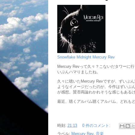
Snowflake Midnight Mercury Rev
Mercury Revって久々？こないだタワーに行
いぶんハマりましたね。
久々に聴いたMercury Revですが、
ようなイメージだったのが、今作はずいぶ
が感想。賛否両論わかれそうな感じもある
最近、聴くアルバム聴くアルバム、どれも
時刻:
21:13
0 件のコメント:
ラベル:
Mercury Rev
,
音楽