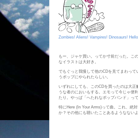
Zombies! Aliens! Vampires! Dinosaurs! Hell
もー、ジャケ買い。ってか寸前だった。こ
なイラストは大好き。
でもぐっと我慢して他のCDを見てまわって
うポップにやられたらしい。
いずれにしても、このCDを買ったのは大正
うな者のにおいもする。エモって今じゃ便
たり。やっぱ「へたれなポップバンド」っ
特にHere (In Your Arms)って曲
か？その他にも聴いたことあるようなない