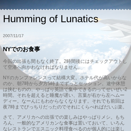
Humming of Lunatics
2007/11/17
NYでのお食事
今回の出張も間もなく終了。2時間後にはチェックアウトし
て空港へ向かわなければなりません。
NYのカンファレンスって結構大変。ホテル代が高いからな
のか、朝7時から夕方5時までずっとセッション。途中休憩
は挟むものの、やっぱり英語で集中できるのってせいぜい2
時間。それを超えると睡魔が遅い、言葉が右から左へムー
ディー。なーんにもわからなくなります。それでも前回は
夜7時までびっちりだったのでそれにくらべればだいぶ楽。
さて、アメリカへの出張での楽しみはやっぱりメシ。もち
ろん、一般的なアメリカンな食事は置いておいて、いろん
なレストランでエスニック料理食べるのが個人的には楽し