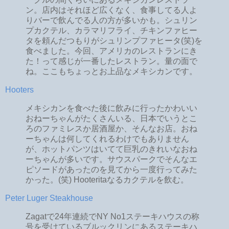
ン。店内はそれほど広くなく、食事してる人よ
りバーで飲んでる人の方が多いかも。シュリン
プカクテル、カラマリフライ、チキンファヒー
タを頼んだつもりがシュリンプファヒータ(笑)を
食べました。今回、アメリカのレストランにき
た！って感じが一番したレストラン。量の面で
ね。ここもちょっとお上品なメキシカンです。
Hooters
メキシカンを食べた後に飲みに行ったかわいい
おねーちゃんがたくさんいる、日本でいうとこ
ろのファミレスか居酒屋か、そんなお店。おね
ーちゃんは何してくれるわけでもありません
が、ホットパンツはいてて巨乳のきれいなおね
ーちゃんが多いです。サウスパークでそんなエ
ピソードがあったのを見てから一度行ってみた
かった。(笑) Hooteritaなるカクテルを飲む。
Peter Luger Steakhouse
Zagatで24年連続でNY No1ステーキハウスの称
号を受けているブルックリンにあるステーキハ