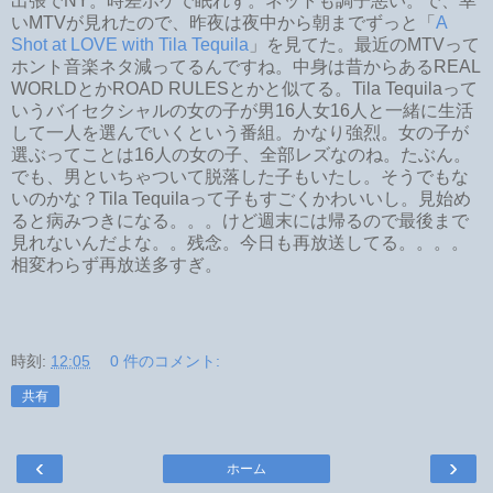
出張でNY。時差ボケで眠れず。ネットも調子悪い。で、幸
いMTVが見れたので、昨夜は夜中から朝までずっと「
A
Shot at LOVE with Tila Tequila
」を見てた。最近のMTVって
ホント音楽ネタ減ってるんですね。中身は昔からあるREAL
WORLDとかROAD RULESとかと似てる。Tila Tequilaって
いうバイセクシャルの女の子が男16人女16人と一緒に生活
して一人を選んでいくという番組。かなり強烈。女の子が
選ぶってことは16人の女の子、全部レズなのね。たぶん。
でも、男といちゃついて脱落した子もいたし。そうでもな
いのかな？Tila Tequilaって子もすごくかわいいし。見始め
ると病みつきになる。。。けど週末には帰るので最後まで
見れないんだよな。。残念。今日も再放送してる。。。。
相変わらず再放送多すぎ。
時刻:
12:05
0 件のコメント:
共有
‹
›
ホーム