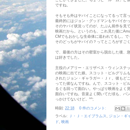
ですね。
そもそも外はヤバイことになってるって言
最終的にはジョン・グッドマンもヤバイか
そのヤバイ状況ってのが、たぶん前作を見
映画だから。というのも、これ見た後にAmazo
CMでもおかしな生命体に追われてるし。で
そのどっちがヤバイの？ってところがすご
で、最後の方はその密室から脱出した後、急
は好きでした。
主役のメアリー・エリザベス・ウィンステ
の映画に出てた娘。スコット・ピルグリム
されたジョン・ギャラガー・Ｊｒ。彼もど
ってた彼なんですね。んで、スコット・ピ
るぐる回って面白い。やっぱり映画をよく
面白いですね。音楽よく聞いてた頃も、バ
っかけてないけど。^^;
時刻:
22:18
0 件のコメント:
ラベル:
Ｊ・Ｊ・エイブラムス
,
ジョン・ギャ
ド
,
映画