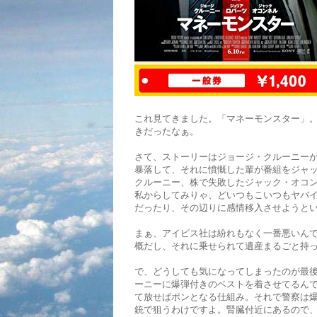
これ見てきました。「マネーモンスター」
きだったなぁ。
さて、ストーリーはジョージ・クルーニーが司
暴落して、それに憤慨した輩が番組をジャ
クルーニー、株で失敗したジャック・オコ
私からしてみりゃ、どいつもこいつもヤバ
だったり、その辺りに感情移入させようと
まぁ、アイビス社は紛れもなく一番悪いん
概だし、それに乗せられて遺産まるごと持
で、どうしても気になってしまったのが最
ーニーに爆弾付きのベストを着させてるん
て放せばボンとなる仕組み。それで警察は
銃で狙うわけですよ。腎臓付近にあるので