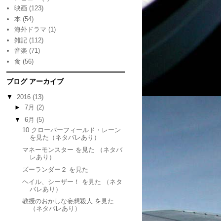
映画
(123)
本
(54)
海外ドラマ
(1)
雑記
(112)
音楽
(71)
食
(56)
ブログ アーカイブ
▼
2016
(13)
►
7月
(2)
▼
6月
(5)
10 クローバーフィールド・レーン
を見た（ネタバレあり）
マネーモンスター を見た （ネタバ
レあり）
ズーランダー２ を見た
ヘイル、シーザー！ を見た （ネタ
バレあり）
教授のおかしな妄想殺人 を見た
（ネタバレあり）