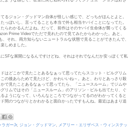
ってるジョン・グッドマン自体が怪しい感じで、どっちがほんとよと。
ったっぽいし、言ってることも本当で外も相当ヤバイことになってた。
てたらわかるんだよね。だって、前作はそのヤバイ生命体が襲ってくる
n Prime Videoでただで見れたので見てみたからわかった。あと、
も、それ、両方知らないニュートラルな状態で見ることができたんで、
く楽しめました。
にSFな展開になるんですけどね、それはそれでなんだか安っぽくて私
ッドはどこかで見たことあるなぁって思ってたらスコット・ピルグリム
もこの後あらためて見たけど、かわいいね～。あと、わりとあっさり殺
こかで見たことあるなぁって思ってたら、「ニュースルーム」でジムや
ルグリムではその「ニュースルーム」のアリソン・ピルも出てたり、ぐ
見るようになって、いろんなところでつながってるのがわかってくると
ンド間のつながりとかわかると面白かったですもんね。最近はあまり追
ラガーJr
,
ジョン・グッドマン
,
メアリー・エリザベス・ウィンステッ