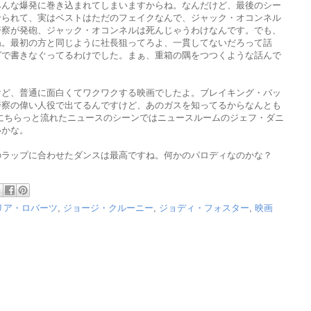
みんな爆発に巻き込まれてしまいますからね。なんだけど、最後のシー
せられて、実はベストはただのフェイクなんで、ジャック・オコンネル
警察が発砲、ジャック・オコンネルは死んじゃうわけなんです。でも、
ね。最初の方と同じように社長狙ってろよ、一貫してないだろって話
グで書きなぐってるわけでした。まぁ、重箱の隅をつつくような話んで
けど、普通に面白くてワクワクする映画でしたよ。ブレイキング・バッ
警察の偉い人役で出てるんですけど、あのガスを知ってるからなんとも
にちらっと流れたニュースのシーンではニュースルームのジェフ・ダニ
いかな。
のラップに合わせたダンスは最高ですね。何かのパロディなのかな？
リア・ロバーツ
,
ジョージ・クルーニー
,
ジョディ・フォスター
,
映画