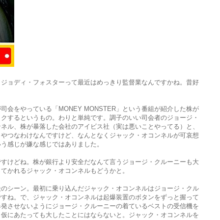
。ジョディ・フォスターって最近はめっきり監督業なんですかね。昔好
会をやっている「MONEY MONSTER」という番組が紹介した株が
ックするというもの。わりと単純です。調子のいい司会者のジョージ・
ンネル、株が暴落した会社のアイビス社（実は悪いことやってる）と、
イやつなわけなんですけど、なんとなくジャック・オコンネルが可哀想
いう感じが嫌な感じではありました。
ですけどね。株が銀行より安全だなんて言うジョージ・クルーニーも大
ってかれるジャック・オコンネルもどうかと。
後のシーン。最初に乗り込んだジャック・オコンネルはジョージ・クル
ですね。で、ジャック・オコンネルは起爆装置のボタンをずっと握って
爆発させないようにジョージ・クルーニーの着ているベストの受信機を
、仮にあたっても大したことにはならないと。ジャック・オコンネルを