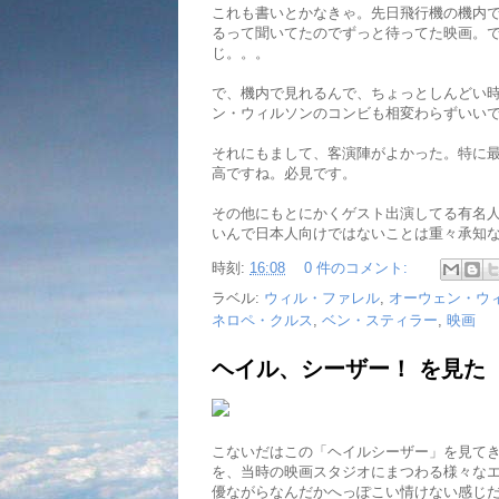
これも書いとかなきゃ。先日飛行機の機内で
るって聞いてたのでずっと待ってた映画。で
じ。。。
で、機内で見れるんで、ちょっとしんどい
ン・ウィルソンのコンビも相変わらずいい
それにもまして、客演陣がよかった。特に
高ですね。必見です。
その他にもとにかくゲスト出演してる有名
いんで日本人向けではないことは重々承知
時刻:
16:08
0 件のコメント:
ラベル:
ウィル・ファレル
,
オーウェン・ウ
ネロペ・クルス
,
ベン・スティラー
,
映画
ヘイル、シーザー！ を見た
こないだはこの「ヘイルシーザー」を見てき
を、当時の映画スタジオにまつわる様々な
優ながらなんだかへっぽこい情けない感じ