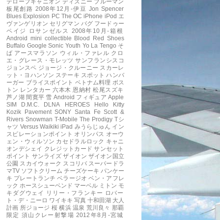
テロープキャニオン
ディズニー
ブルーマン
板尾創路
2008年12月-伊豆
Jon Spencer
Blues Explosion
PC
The OC
iPhone
iPod
エ
ヴァンゲリオン
セリグマン
バグ
フードゥー
ペイジ
ロサンゼルス
2008年10月-箱根
Android mini collectible
Blood Red Shoes
Buffalo
Google
Sonic Youth
Yo La Tengo
そ
ば
アースマラソン
ウィル・ファレル
クロ
エ・グレース・モレッツ
サンフランシスコ
ジョンスペ
ジョージ・クルーニー
スカーレ
ット・ヨハンソン
ステーキ
スポット
ハンバ
ーガー
ブライスポイント
ベトナム料理
ボス
トン
レンタカー
六本木
恩納村
松尾スズキ
芦ノ湖
間寛平
雪
Android フィギュア
Apple
SIM
D.M.C.
DLNA
HEROES
Hello Kitty
Kozik
Pavement
SONY
Santa Fe
Scott &
Rivers
Snowman
T-Mobile
The Prodigy
Tシ
ャツ
Versus
Waikiki
iPad
みうらじゅん
イン
スピレーションポイント
オリンパス
オーウ
ェン・ウィルソン
カセドラルロック
キャニ
オンデシェイ
クレジットカード
サンセット
ポイント
サンライズ
ザイオン
ザイオン国立
公園
スカイウォーク
スコリバ
スーパードラ
マTV
ソフトクリーム
チーズケーキ
パンケー
キ
プレートランチ
ベラージオ
ベン・アフレ
ック
ホースシューベンド
マーベル
ミトン
モ
キダグウェイ
リリー・フランキー
ロバー
ト・デ・ニーロ
ワイキキ
写真
十和田湖
大人
計画
所ジョージ
桜
横浜
温泉
荒川良々
那覇
限定
須山クレー射撃場
2012年8月-宮城