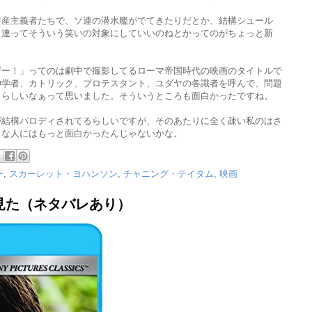
共産主義者たちで、ソ連の潜水艦がでてきたりだとか、結構シュール
ソ連ってそういう笑いの対象にしていいのねとかってのがちょっと新
ザー！」ってのは劇中で撮影してるローマ帝国時代の映画のタイトルで
神学者、カトリック、プロテスタント、ユダヤの各識者を呼んで、問題
カらしいなぁって思いました。そういうところも面白かったですね。
が結構パロディされてるらしいですが、そのあたりに全く疎い私のはさ
きな人にはもっと面白かったんじゃないかな。
ー
,
スカーレット・ヨハンソン
,
チャニング・テイタム
,
映画
見た（ネタバレあり）