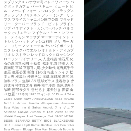
スプリングス
ハナウマ湾
ハレイワ
ハーツ
バ
グダッドカフェ
バーベキュー
ビュート
ビ
ル・マーレイ
フォー
フジロック
フラッグス
タッフ
フリフリチキン
フレーミング・リッ
プス
ブライスキャニオン国立公園
ブラッド
リー・クーパー
ブラッド・ピット
プライム
リブ
ベネディクト・カンバーバッチ
ベルロ
ック
ホリエモン
マイケル・キートン
マッ
ト・デイモン
マラサダ
マーサーポイント
メ
キシカンハット
メキシコ料理
メサ
モーガ
ン・フリーマン
モーテル
ヤバパイポイント
ユタ
レイクパウエル
レオナルド・ディカプ
リオ
レストラン
レッドロッククロッシング
ローソン
ワイナリー
人
人生相談
仙石原
化
石の森国立公園
千秋楽
名護
地図
堺雅人
大
森南朋
宮城
宮藤官九郎
少女時代
尾野真千子
強羅
強羅公園
断食
日の出
松山ケンイチ
松
本人志
桃源台
沖縄そば
海賊
海賊船
湖尻
滝
無料プラン
無線LAN
琉球ガラス
生春巻き
皆
川猿時
神木隆之介
福井
能年玲奈
西原理恵子
診断
阿部サダヲ
雪だるま
露天付き
青森
食
べ放題
127時間
1975
23インチ
66 Diner
A Tribe
Called Quest
A&W
ANTEMASQUE
AT&T
AVCHD
AVIREX
Acoma Pueblo
Albuquerque
American
Best Value Inn & Suites
Androidフィギュア
Antelope Canyon
Archers of Loaf
Aston at the
Waikiki Banyan
Atari Teenage Riot
BABY METAL
BEGIN
BERNARD
BETTY
BIOS
BLACKBEARD
BLUE
Banana Split
Barbie
Barstow
Beck
Ben Stiller
Best Western
Blogger
Blue Man
Bluetooth
Boots &