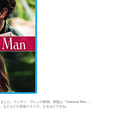
。ウッディ・アレンの映画。原題は「Irrational Man」。
別のない、などなどの意味だそうで。なるほどですね。