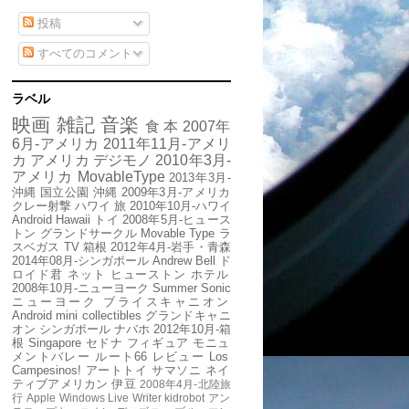
投稿
すべてのコメント
ラベル
映画
雑記
音楽
食
本
2007年
6月-アメリカ
2011年11月-アメリ
カ
アメリカ
デジモノ
2010年3月-
アメリカ
MovableType
2013年3月-
沖縄
国立公園
沖縄
2009年3月-アメリカ
クレー射撃
ハワイ
旅
2010年10月-ハワイ
Android
Hawaii
トイ
2008年5月-ヒュース
トン
グランドサークル
Movable Type
ラ
スベガス
TV
箱根
2012年4月-岩手・青森
2014年08月-シンガポール
Andrew Bell
ド
ロイド君
ネット
ヒューストン
ホテル
2008年10月-ニューヨーク
Summer Sonic
ニューヨーク
ブライスキャニオン
Android mini collectibles
グランドキャニ
オン
シンガポール
ナバホ
2012年10月-箱
根
Singapore
セドナ
フィギュア
モニュ
メントバレー
ルート66
レビュー
Los
Campesinos!
アートトイ
サマソニ
ネイ
ティブアメリカン
伊豆
2008年4月-北陸旅
行
Apple
Windows Live Writer
kidrobot
アン