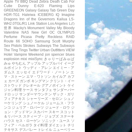
Apple TV
BBQ
Dead Zebra
Death Cab For
Cutie
Dunny
E-620
Flaming Lips
GREENEON
Galaxy
Galaxy Tab
Green Day
HDR-TG1
Haleiwa
ICEBERG
IQ
Imagine
Dragons
Inn of the Governors
Kailua
LS-
WH2.0TGL/R1
Link Station
Los Angeles
Lの
世界
Macky's
Monument Valley
My Bloody
Valentine
NAS
New Girl
OC
OLYMPUS
Perfume
Picasa
Pretty Reckless
RAID
Route 66
SOHO
Samsung
Scott Murphy
Sex Pistols
Strokes
Subways
The Subways
The Ting Tings
Twitter
Urban Outfitters
VIEW
Hotel
Vampire Weekend
jon spencer blues
explosion
mixi
mixiSync
きゃりーぱみゅぱ
みゅ
やちむん
アップル
アップルパイ
イーグ
ルポイント
ウッディ・アレン
エイミー・ア
ダムス
エッセイ
エドワード・ノートン
エ
マ・ストーン
エマ・ワトソン
カイルア
カフ
ェ
カーズ
ガンボ
キングマン
クリント・イー
ストウッド
クレオール
グアノポイント
ケイ
ジャン料理
ケース
サンタフェ
サンダーバー
ドロッジ
サンダーマウンテン
ザック・ガリ
フィアナキス
シャーリーズ・セロン
シュノ
ーケリング
シュノーケル
ジェームス・フラ
ンコ
ジュリア・ロバーツ
ジュード・ロウ
ジ
ョン・グッドマン
スカパー
スキー
スコット
＆リバース
スティーブ・ジョブズ
ステーキ
ハウス
セス・ローゲン
ソニック・ユース
ソ
フィア・ベルガラ
タイ料理
ダイエット
チリ
テキサス
デスバレー
トレイル
ニューベリー