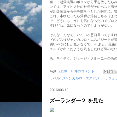
狙って起爆装置のボタンから手を放したら
ンでは、アイビス社の社長がそのベスト着
が起爆装置から手を離そうとした瞬間に、
これ、本物だったら爆弾が爆発しちゃうよ
で、どうにもこうにも気になったのでブロ
すけどね。気になったのでしようがない。
そんなこんなで、いろいろ悪口書いてます
ドのガス役ジャンカルロ・エスポジートが
悪いやつにしか見えなくて。ｗ あと、最後
エルズが出てたような気もしたけど気のせ
あ、そうそう、ジョージ・クルーニーのあ
時刻:
21:30
0 件のコメント:
ラベル:
ジャンカルロ・エスポジート
,
ジュ
2016/06/12
ズーランダー２ を見た