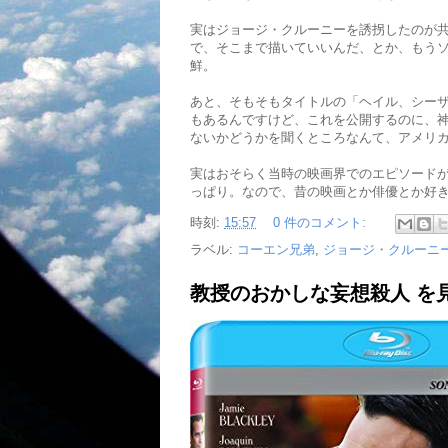
実はジョージ・クルーニーを誘拐したのが
で、そこまで描いていいんだ、とか、もう
鮮。
あと、そもそもタイトルの「ヘイル、シー
もあるんですけど、これを公開するのに、
ないかどうかを聞くところなんて、アメリ
実はおそらく当時の映画界でのエピソード
っぱり。なので、昔の映画とか俳優とか好
時刻:
15:57
0 件のコメント:
ラベル:
コーエン兄弟
,
ジョージ・クルーニ
教授のおかしな妄想殺人 を