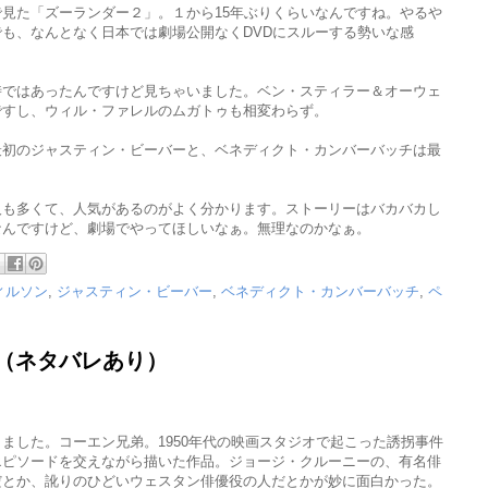
見た「ズーランダー２」。１から15年ぶりくらいなんですね。やるや
も、なんとなく日本では劇場公開なくDVDにスルーする勢いな感
時ではあったんですけど見ちゃいました。ベン・スティラー＆オーウェ
ですし、ウィル・ファレルのムガトゥも相変わらず。
最初のジャスティン・ビーバーと、ベネディクト・カンバーバッチは最
人も多くて、人気があるのがよく分かります。ストーリーはバカバカし
なんですけど、劇場でやってほしいなぁ。無理なのかなぁ。
ィルソン
,
ジャスティン・ビーバー
,
ベネディクト・カンバーバッチ
,
ペ
 （ネタバレあり）
ました。コーエン兄弟。1950年代の映画スタジオで起こった誘拐事件
エピソードを交えながら描いた作品。ジョージ・クルーニーの、有名俳
だとか、訛りのひどいウェスタン俳優役の人だとかが妙に面白かった。