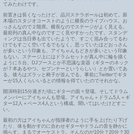
てみたわけです。
前置きは長くなったけど、品川ステラボールは初めて。新
木場のスタジオコーストのように横長のライブハウス。お
っさんなので２階席。横長なのでステージがよく見える。
最前列の真ん中なのですごく見やすかったです。スタンデ
ィングは当日券も出ていたようで、すごく混み合ってるわ
けでもすごく空いてるでもなく。思っていたほどおっさん
が多いという印象も、アイちゃんもどきが多いという印象
もない。ステージ上にはドラムセットが真ん中に輪を描く
ように５台。DJブースとか不思議な楽器（ギターのネック
が７本あるやつ。セブンナーというらしい）とか置いてあ
る。後ろはズラッと椅子が並んでる。事前にTwitterでギタ
ーが15人くらいいるとの情報を得ていたのでそれかな。
開演時刻15分過ぎた頃にギターの面々登場。そしてドラム
メンバーにアイちゃんも登場。アイちゃん＋ドラム5人＋ギ
ター12人＋ベース4人という構成。聞いてはいたけどすご
い。
最初の方はアイちゃんが指揮者のように手を上げたり下げ
たり、体を動かすのに合わせギターやドラムの音を静かに
鳴らす。まるでオーケストラ。そんなのが10分？20分？30