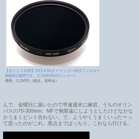
【ポイント10倍】5/23 9:59まで ケンコー特注フィルター
納期約2週間です。(CZ)KENKO(ケンコー)...
価格：3,150円（税込、送料込）
んで、金曜日に届いたので早速週末に練習。うちのオリン
パスの70-300mm、MFで無限遠にしようとしたけどなかな
かうまくピント合わない。で、ようやくうまくいったーっ
て思ったのがこれ。黒点までばっちり。これなら行ける。