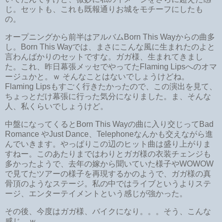
じ。セットも、これも既報通りお城をモチーフにしたも
の。
オープニングから前半はアルバムBorn This Wayからの曲多
し。Born This Wayでは、まさにこんな風に生まれたのよと
言わんばかりのセットですな。ガガ様、生まれてきまし
た。これ、昨日幕張メッセでやってたFlaming Lipsへのオマ
ージュかと。ｗ そんなことはないでしょうけどね。
Flaming Lipsもすごく行きたかったので、この演出を見て、
ちょっとだけ幕張に行った気分になりました。ま、そんな
人、私くらいでしょうけど。
中盤になってくるとBorn This Wayの曲に入り交じってBad
Romance やJust Dance、Telephoneなんかも交えながら進
んでいきます。やっぱりこの辺のヒット曲は盛り上がりま
すねー。このあたりまではわりとガガ様の衣装チェンジも
多かったようで、去年の嫁から聞いていた様子やWOWOW
で見てたツアーの様子を再現するかのようで、ガガ様の真
骨頂のようなステージ。私の中ではライブというよりステ
ージ、エンターテイメントという感じが強かった。
その後、今度はガガ様、バイクになり。。。そう、こんな
感じ。ｗ