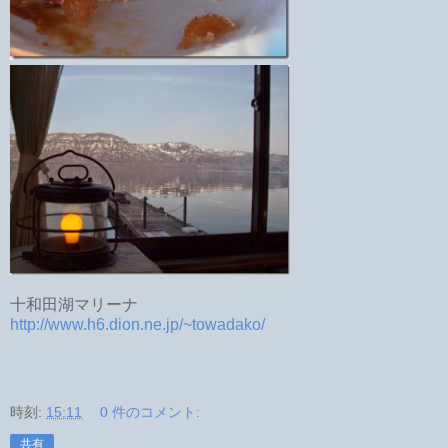
十和田湖マリーナ
http://www.h6.dion.ne.jp/~towadako/
時刻:
15:11
0 件のコメント:
共有