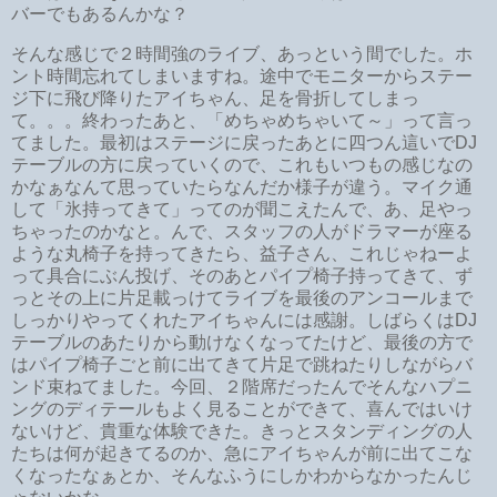
バーでもあるんかな？
そんな感じで２時間強のライブ、あっという間でした。ホ
ント時間忘れてしまいますね。途中でモニターからステー
ジ下に飛び降りたアイちゃん、足を骨折してしまっ
て。。。終わったあと、「めちゃめちゃいて～」って言っ
てました。最初はステージに戻ったあとに四つん這いでDJ
テーブルの方に戻っていくので、これもいつもの感じなの
かなぁなんて思っていたらなんだか様子が違う。マイク通
して「氷持ってきて」ってのが聞こえたんで、あ、足やっ
ちゃったのかなと。んで、スタッフの人がドラマーが座る
ような丸椅子を持ってきたら、益子さん、これじゃねーよ
って具合にぶん投げ、そのあとパイプ椅子持ってきて、ず
っとその上に片足載っけてライブを最後のアンコールまで
しっかりやってくれたアイちゃんには感謝。しばらくはDJ
テーブルのあたりから動けなくなってたけど、最後の方で
はパイプ椅子ごと前に出てきて片足で跳ねたりしながらバ
ンド束ねてました。今回、２階席だったんでそんなハプニ
ングのディテールもよく見ることができて、喜んではいけ
ないけど、貴重な体験できた。きっとスタンディングの人
たちは何が起きてるのか、急にアイちゃんが前に出てこな
くなったなぁとか、そんなふうにしかわからなかったんじ