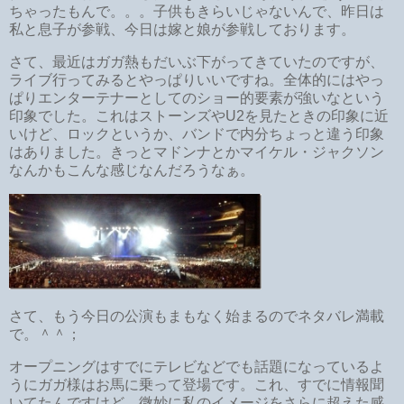
ちゃったもんで。。。子供もきらいじゃないんで、昨日は
私と息子が参戦、今日は嫁と娘が参戦しております。
さて、最近はガガ熱もだいぶ下がってきていたのですが、
ライブ行ってみるとやっぱりいいですね。全体的にはやっ
ぱりエンターテナーとしてのショー的要素が強いなという
印象でした。これはストーンズやU2を見たときの印象に近
いけど、ロックというか、バンドで内分ちょっと違う印象
はありました。きっとマドンナとかマイケル・ジャクソン
なんかもこんな感じなんだろうなぁ。
さて、もう今日の公演もまもなく始まるのでネタバレ満載
で。＾＾；
オープニングはすでにテレビなどでも話題になっているよ
うにガガ様はお馬に乗って登場です。これ、すでに情報聞
いてたんですけど、微妙に私のイメージをさらに超えた感