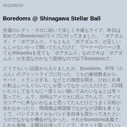
2012/05/20
Boredoms @ Shinagawa Stellar Ball
先週のレディ・ガガに続いて珍しく今週もライブ。昨日は
初めてのBoredomsのライブに行ってきました。「ボアダム
ズ」？「ボアダムス」？もともと「ボアダムズ」が正しい
んじゃないかって聞いてたんだけど、ワーナーのページ見
てもWikipediaを見ても「ボアダムス」なので今は「ボアダ
ムス」が主流なのかな？面倒なので以下Boredomsで。
どうでもいい話題から入りましたが、Boredoms、97年（た
ぶん）のブリッツライブに行った、うちの嫁他数名から、
ヤバイ、トランスする、などとの感想を聞き、ひねくれ者
の私はふーんぐらいにしか思ってなかったんだけど、CD聴
いたりしてるうちに一度くらい聴いてみたいなぁとは常々
思ってた。んで、当時はアメリカに住んでたんで、アメリ
カツアーに来ないかなぁと思ってたんだけどうまく日程が
合わなかったり、帰国後は帰国後でなかなか活動も多くな
くて、バンドスタイルもバンド名自体も変わってきたとい
うのでなかなか機会がなかった。それがBoredoms名義で、
しかも単独、土曜日公演ってことで、チケット取っていっ