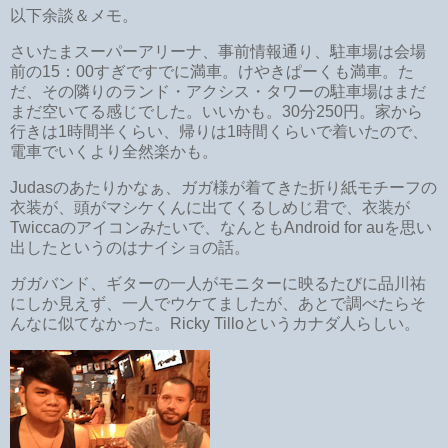
以下余談＆メモ。
さいたまスーパーアリーナ、事前情報通り、駐車場は会場
前の15：00すぎですでに満車。けやきぱーくも満車。た
だ、その隣りのランド・アクシス・タワーの駐車場はまだ
まだ空いてる感じでした。いいかも。30分250円。家から
行きは1時間半くらい、帰りは1時間くらいで着いたので、
電車でいくより全然楽かも。
Judasのあたりかなぁ、ガガ様が着てきた折り紙モチーフの
衣装が、頭がマシケくんに出てくるしめじ君で、衣装が
Twiccaのアイコンみたいで、なんともAndroid for auを思い
出したというのはナイショの話。
ガガバンド、ギターの一人がモニターに映るたびに品川祐
にしか見えず、一人でウケてましたが、あとで調べたらそ
んなに似てなかった。Ricky Tilloというカナダ人らしい。