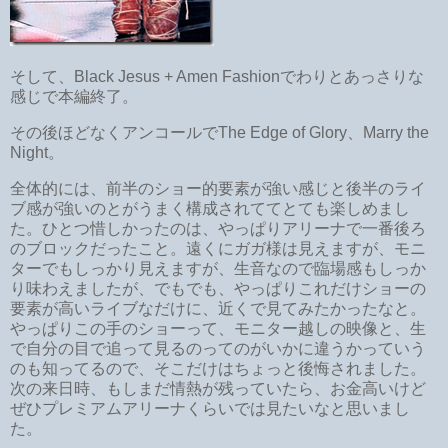
そして、Black Jesus + Amen Fashionでわりとあっさりな
感じで本編終了。
その後ほどなくアンコールでThe Edge of Glory、Marry the
Night。
全体的には、前半のショー的要素が強い感じと後半のライ
ブ感が強いのとがうまく構成されててとても楽しめまし
た。ひとつ惜しかったのは、やっぱりアリーナで一番後ろ
のブロックだったこと。遠くにガガ様は見えますが、モニ
ターでもしっかり見えますが、生音なので臨場感もしっか
り味わえましたが、でもでも、やっぱりこれだけショーの
要素が高いライブなだけに、近くで見てみたかったなと。
やっぱりこの手のショーって、モニター越しの映像と、生
で自分の目で追って見るのってのがいかに違うかっていう
のも知ってるので、そこだけはちょっと後悔されました。
次の来日時、もしまだ情熱が残っていたら、お金高いけど
ぜひプレミアムアリーナくらいでは見たいなと思いまし
た。