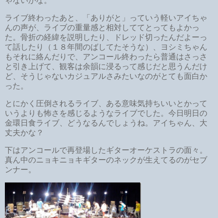
ゃないかな。
ライブ終わったあと、「ありがと」っていう軽いアイちゃ
んの声が、ライブの重量感と相対しててとってもよかっ
た。骨折の経緯を説明したり、ドレッド切ったんだよーっ
て話したり（１８年間のばしてたそうな）、ヨシミちゃん
もそれに絡んだりで、アンコール終わったら普通はさっさ
と引き上げて、観客は余韻に浸るって感じだと思うんだけ
ど、そうじゃないカジュアルさみたいなのがとても面白か
った。
とにかく圧倒されるライブ、ある意味気持ちいいとかって
いうよりも怖さを感じるようなライブでした。今日明日の
金環日食ライブ、どうなるんでしょうね。アイちゃん、大
丈夫かな？
下はアンコールで再登場したギターオーケストラの面々。
真ん中のニョキニョキギターのネックが生えてるのがセブ
ンナー。