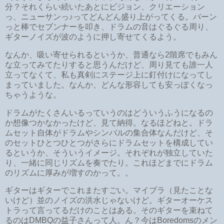
分？それくらい続いたあとにビジョン、クリエーション
っ、ニューサンっ♪ってどんどん盛り上がってくる。バーン
っと棒でセブンナーを叩き、ドラムの音はぐるぐる周り、
ギターノイズが波のように押し寄せてくるよう。
なんか、吸い寄せられるというか、普通なら2階席でもみん
な立ってみてたりすると思うんだけど、周り見ても誰一人
立ってなくて、私も真剣にステージ上に釘付けになってし
まっていました。なんか、どんな形容しても安っぽくなっ
ちゃうような。
ドラムがたくさんいるっていうのはどういうふうになるの
か想像つかなかったけど、見て納得。なるほどねと。ドラ
ムセット自体がドラムやシンバルの集合体なんだけど、そ
のセットひとつひとつがさらにドラムセットを構成してい
るというか、そういうイメージ。それぞれが独立していた
り、一緒に同じリズムを奏でたり。これほどまでにドラム
のリズムに厚みが増すのかって。。
ギターはギターでこれまたすごい。マイブラ（見たことな
いけど）並のノイズの洪水じゃないけど。ギターオーケス
トラって言ってるだけのことはある。そのギターを束ねて
るのはDMBQの益子さんって人。ん？今はBoredomsのメン