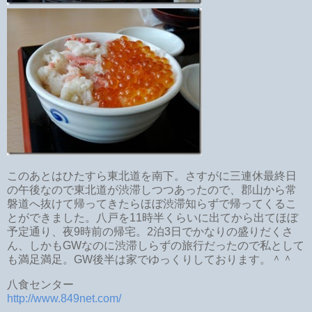
このあとはひたすら東北道を南下。さすがに三連休最終日
の午後なので東北道が渋滞しつつあったので、郡山から常
磐道へ抜けて帰ってきたらほぼ渋滞知らずで帰ってくるこ
とができました。八戸を11時半くらいに出てから出てほぼ
予定通り、夜9時前の帰宅。2泊3日でかなりの盛りだくさ
ん、しかもGWなのに渋滞しらずの旅行だったので私として
も満足満足。GW後半は家でゆっくりしております。＾＾
八食センター
http://www.849net.com/