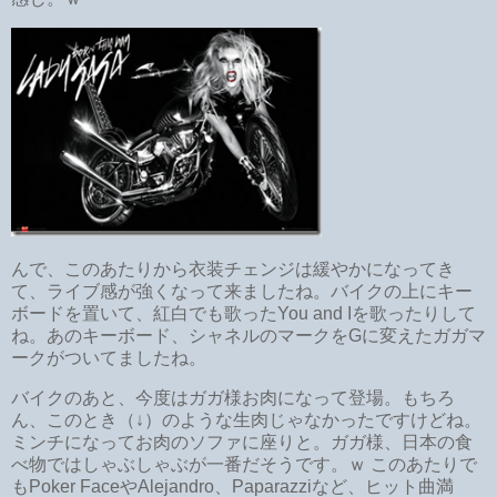
んで、このあたりから衣装チェンジは緩やかになってき
て、ライブ感が強くなって来ましたね。バイクの上にキー
ボードを置いて、紅白でも歌ったYou and Iを歌ったりして
ね。あのキーボード、シャネルのマークをGに変えたガガマ
ークがついてましたね。
バイクのあと、今度はガガ様お肉になって登場。もちろ
ん、このとき（↓）のような生肉じゃなかったですけどね。
ミンチになってお肉のソファに座りと。ガガ様、日本の食
べ物ではしゃぶしゃぶが一番だそうです。ｗ このあたりで
もPoker FaceやAlejandro、Paparazziなど、ヒット曲満