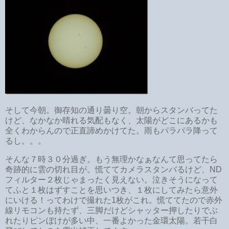
そして今朝。御存知の通り曇り空。朝からスタンバってた
けど、なかなか晴れる気配もなく、太陽がどこにあるかも
全くわからんので正直諦めかけてた。雨もパラパラ降って
るし。。。
そんな７時３０分過ぎ。もう無理かなぁなんて思ってたら
奇跡的に雲の切れ目が。慌ててカメラスタンバるけど、ND
フィルター２枚じゃまったく見えない。泣きそうになって
てふと１枚はずすことを思いつき、１枚にしてみたら意外
にいける！ってわけで撮れた1枚がこれ。慌ててたので赤外
線リモコンも持たず、三脚だけどシャッター押したりでぶ
れたりピンぼけが多い中、一番よかった金環太陽。若干白