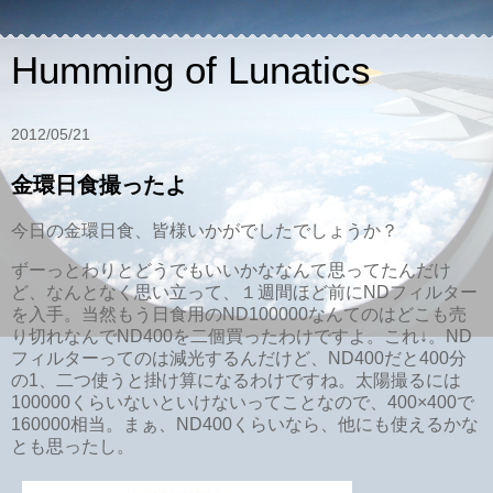
Humming of Lunatics
2012/05/21
金環日食撮ったよ
今日の金環日食、皆様いかがでしたでしょうか？
ずーっとわりとどうでもいいかななんて思ってたんだけ
ど、なんとなく思い立って、１週間ほど前にNDフィルター
を入手。当然もう日食用のND100000なんてのはどこも売
り切れなんでND400を二個買ったわけですよ。これ↓。ND
フィルターってのは減光するんだけど、ND400だと400分
の1、二つ使うと掛け算になるわけですね。太陽撮るには
100000くらいないといけないってことなので、400×400で
160000相当。まぁ、ND400くらいなら、他にも使えるかな
とも思ったし。