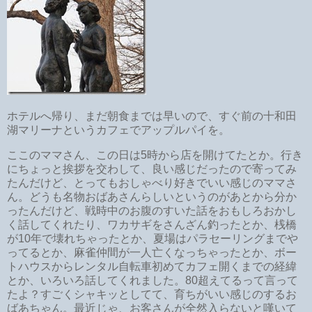
ホテルへ帰り、まだ朝食までは早いので、すぐ前の十和田
湖マリーナというカフェでアップルパイを。
ここのママさん、この日は5時から店を開けてたとか。行き
にちょっと挨拶を交わして、良い感じだったので寄ってみ
たんだけど、とってもおしゃべり好きでいい感じのママさ
ん。どうも名物おばあさんらしいというのがあとから分か
ったんだけど、戦時中のお腹のすいた話をおもしろおかし
く話してくれたり、ワカサギをさんざん釣ったとか、桟橋
が10年で壊れちゃったとか、夏場はパラセーリングまでや
ってるとか、麻雀仲間が一人亡くなっちゃったとか、ボー
トハウスからレンタル自転車初めてカフェ開くまでの経緯
とか、いろいろ話してくれました。80超えてるって言って
たよ？すごくシャキッとしてて、育ちがいい感じのするお
ばあちゃん。最近じゃ、お客さんが全然入らないと嘆いて