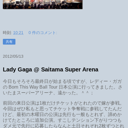
時刻:
10:21
0 件のコメント:
共有
2012/05/13
Lady Gaga @ Saitama Super Arena
今日もそろそろ最終日が始まる頃ですが、レディー・ガガ
の Born This Way Ball Tour 日本公演に行ってきました。さ
いたまスーパーアリーナ、遠かった。＾＾；
前回の来日公演は1枚だけチケットがとれたので嫁が参戦。
今回はぜひ私もと思ってチケット争奪戦に参戦してたんだ
けど、最初の木曜日の公演は先行も一般もとれず、諦めか
けてたところに追加公演。すこしテンション下がりつつも
ダメ元で先行に応募したらなんと土日それぞれ2枚ずつとれ