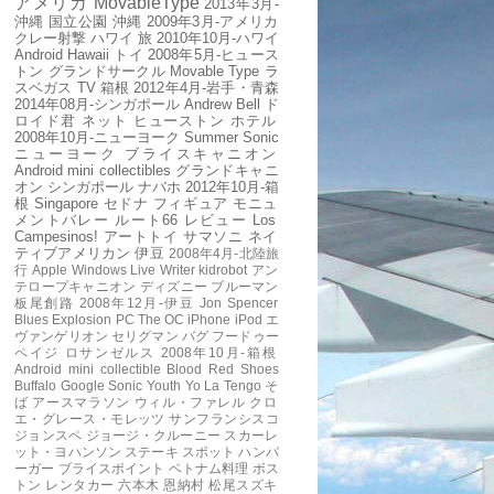
アメリカ
MovableType
2013年3月-
沖縄
国立公園
沖縄
2009年3月-アメリカ
クレー射撃
ハワイ
旅
2010年10月-ハワイ
Android
Hawaii
トイ
2008年5月-ヒュース
トン
グランドサークル
Movable Type
ラ
スベガス
TV
箱根
2012年4月-岩手・青森
2014年08月-シンガポール
Andrew Bell
ド
ロイド君
ネット
ヒューストン
ホテル
2008年10月-ニューヨーク
Summer Sonic
ニューヨーク
ブライスキャニオン
Android mini collectibles
グランドキャニ
オン
シンガポール
ナバホ
2012年10月-箱
根
Singapore
セドナ
フィギュア
モニュ
メントバレー
ルート66
レビュー
Los
Campesinos!
アートトイ
サマソニ
ネイ
ティブアメリカン
伊豆
2008年4月-北陸旅
行
Apple
Windows Live Writer
kidrobot
アン
テロープキャニオン
ディズニー
ブルーマン
板尾創路
2008年12月-伊豆
Jon Spencer
Blues Explosion
PC
The OC
iPhone
iPod
エ
ヴァンゲリオン
セリグマン
バグ
フードゥー
ペイジ
ロサンゼルス
2008年10月-箱根
Android mini collectible
Blood Red Shoes
Buffalo
Google
Sonic Youth
Yo La Tengo
そ
ば
アースマラソン
ウィル・ファレル
クロ
エ・グレース・モレッツ
サンフランシスコ
ジョンスペ
ジョージ・クルーニー
スカーレ
ット・ヨハンソン
ステーキ
スポット
ハンバ
ーガー
ブライスポイント
ベトナム料理
ボス
トン
レンタカー
六本木
恩納村
松尾スズキ