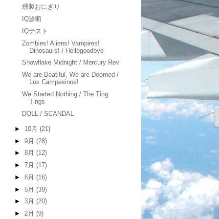
燻製おにぎり
IQ診断
IQテスト
Zombies! Aliens! Vampires!
Dinosaurs! / Hellogoodbye
Snowflake Midnight / Mercury Rev
We are Beatiful, We are Doomed /
Los Campesinos!
We Started Nothing / The Ting
Tings
DOLL / SCANDAL
►
10月
(21)
►
9月
(28)
►
8月
(12)
►
7月
(17)
►
6月
(16)
►
5月
(39)
►
3月
(20)
►
2月
(9)