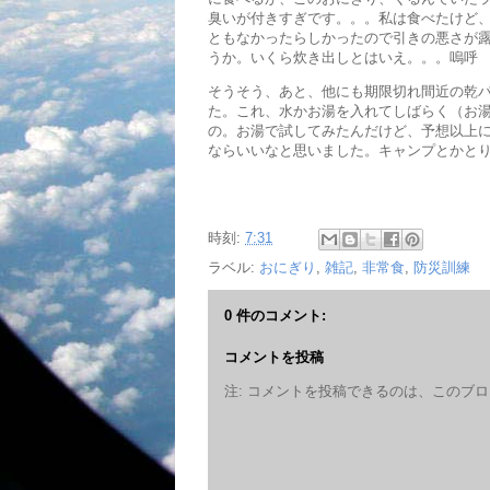
臭いが付きすぎです。。。私は食べたけど
ともなかったらしかったので引きの悪さが
うか。いくら炊き出しとはいえ。。。嗚呼
そうそう、あと、他にも期限切れ間近の乾
た。これ、水かお湯を入れてしばらく（お
の。お湯で試してみたんだけど、予想以上
ならいいなと思いました。キャンプとかと
時刻:
7:31
ラベル:
おにぎり
,
雑記
,
非常食
,
防災訓練
0 件のコメント:
コメントを投稿
注: コメントを投稿できるのは、このブ