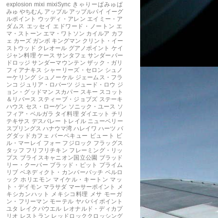
explosion
mixi
mixiSync
きゃりーぱみゅぱ
みゅ
やちむん
アップル
アップルパイ
イーグ
ルポイント
ウッディ・アレン
エイミー・ア
ダムス
エッセイ
エドワード・ノートン
エ
マ・ストーン
エマ・ワトソン
カイルア
カフ
ェ
カーズ
ガンボ
キングマン
クリント・イー
ストウッド
クレオール
グアノポイント
ケイ
ジャン料理
ケース
サンタフェ
サンダーバー
ドロッジ
サンダーマウンテン
ザック・ガリ
フィアナキス
シャーリーズ・セロン
シュノ
ーケリング
シュノーケル
ジェームス・フラ
ンコ
ジュリア・ロバーツ
ジュード・ロウ
ジ
ョン・グッドマン
スカパー
スキー
スコット
＆リバース
スティーブ・ジョブズ
ステーキ
ハウス
セス・ローゲン
ソニック・ユース
ソ
フィア・ベルガラ
タイ料理
ダイエット
チリ
テキサス
デスバレー
トレイル
ニューベリー
スプリングス
ハナウマ湾
ハレイワ
ハーツ
バ
グダッドカフェ
バーベキュー
ビュート
ビ
ル・マーレイ
フォー
フジロック
フラッグス
タッフ
フリフリチキン
フレーミング・リッ
プス
ブライスキャニオン国立公園
ブラッド
リー・クーパー
ブラッド・ピット
プライム
リブ
ベネディクト・カンバーバッチ
ベルロ
ック
ホリエモン
マイケル・キートン
マッ
ト・デイモン
マラサダ
マーサーポイント
メ
キシカンハット
メキシコ料理
メサ
モーガ
ン・フリーマン
モーテル
ヤバパイポイント
ユタ
レイクパウエル
レオナルド・ディカプ
リオ
レストラン
レッドロッククロッシング