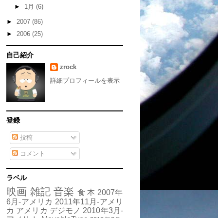
►
1月
(6)
►
2007
(86)
►
2006
(25)
自己紹介
zrock
詳細プロフィールを表示
登録
投稿
コメント
ラベル
映画
雑記
音楽
食
本
2007年
6月-アメリカ
2011年11月-アメリ
カ
アメリカ
デジモノ
2010年3月-