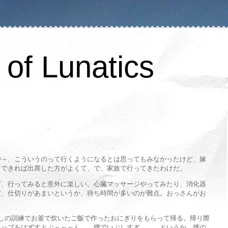
of Lunatics
や～、こういうのって行くようになるとは思ってもみなかったけど、嫁
、できれば出席した方がよくて、で、家族で行ってきたわけだ。
ど、行ってみると意外に楽しい。心臓マッサージやってみたり、消化器
だ、仕切りがあまいというか、待ち時間が多いのが難点。おっさんがお
しの訓練でお釜で炊いたご飯で作ったおにぎりをもらって帰る。帰り際
ラップをはずすとぷ～～～ん。。煙でいぶしすぎ。。。というか、煙の