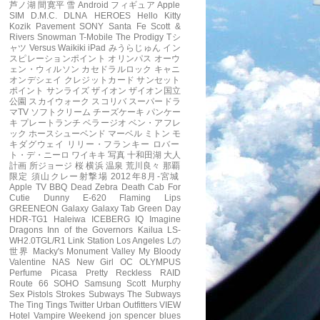
芦ノ湖
間寛平
雪
Android フィギュア
Apple
SIM
D.M.C.
DLNA
HEROES
Hello Kitty
Kozik
Pavement
SONY
Santa Fe
Scott &
Rivers
Snowman
T-Mobile
The Prodigy
Tシ
ャツ
Versus
Waikiki
iPad
みうらじゅん
イン
スピレーションポイント
オリンパス
オーウ
ェン・ウィルソン
カセドラルロック
キャニ
オンデシェイ
クレジットカード
サンセット
ポイント
サンライズ
ザイオン
ザイオン国立
公園
スカイウォーク
スコリバ
スーパードラ
マTV
ソフトクリーム
チーズケーキ
パンケー
キ
プレートランチ
ベラージオ
ベン・アフレ
ック
ホースシューベンド
マーベル
ミトン
モ
キダグウェイ
リリー・フランキー
ロバー
ト・デ・ニーロ
ワイキキ
写真
十和田湖
大人
計画
所ジョージ
桜
横浜
温泉
荒川良々
那覇
限定
須山クレー射撃場
2012年8月-宮城
Apple TV
BBQ
Dead Zebra
Death Cab For
Cutie
Dunny
E-620
Flaming Lips
GREENEON
Galaxy
Galaxy Tab
Green Day
HDR-TG1
Haleiwa
ICEBERG
IQ
Imagine
Dragons
Inn of the Governors
Kailua
LS-
WH2.0TGL/R1
Link Station
Los Angeles
Lの
世界
Macky's
Monument Valley
My Bloody
Valentine
NAS
New Girl
OC
OLYMPUS
Perfume
Picasa
Pretty Reckless
RAID
Route 66
SOHO
Samsung
Scott Murphy
Sex Pistols
Strokes
Subways
The Subways
The Ting Tings
Twitter
Urban Outfitters
VIEW
Hotel
Vampire Weekend
jon spencer blues