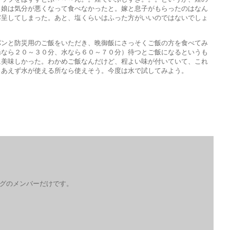
、娘は気分が悪くなって食べなかったと。嫁と息子がもらったのはなん
露呈してしまった。あと、塩くらいはふった方がいいのではないでしょ
パンと防災用のご飯をいただき、晩御飯にさっそくご飯の方を食べてみ
湯なら２０～３０分、水なら６０～７０分）待つとご飯になるというも
に美味しかった。わかめご飯なんだけど、程よい味が付いていて、これ
りあえず水が使える所なら使えそう。今度は水で試してみよう。
ログのメンバーだけです。