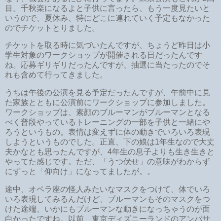
目。千秋楽になるよと子供に言ったら、もう一度見たいと
いうので、夏休み、特にどこに連れていく予定もなかった
のでチケットとりました。
チケットを取る時に気づいたんですが、ちょうど昨日は小
学生対象のワークショップが開催される日だったんです
ね。応募ギリギリだったんですが、抽選に当たったのでそ
れも含めて行ってきました。
うちは午後の公演を見る予定だったんですが、午前中に見
た家族とともに公演前にワークショップに参加しました。
ワークショップは、素顔のブルーマンがブルーマンとなる
べく普段やっているトレーニングの一部を子供と一緒にや
ろうというもの。表情は変えずに体の動きでいろいろ表現
しようというものでした。正直、下の娘は1年生なので大丈
夫かなとも思ったんですが、4年生の息子よりも生き生きと
やってた感じです。ただ、「うつ伏せ」の意味がわからず
にずっと「仰向け」になってましたが。。
途中、オペラ座の怪人みたいなマスクをつけて、体でいろ
いろ表現してみるんだけど、ブルーマンもそのマスクをつ
けた途端、いかにもブルーマンな動きになっちゃうのが面
白かったですね。以前、東京ディズニーランドのアンバサ