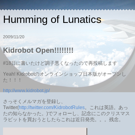
Humming of Lunatics
2009/11/20
Kidrobot Open!!!!!!!!
#18日に書いたけど調子悪くなったので再投稿します
Yeah! Kidrobotのオンラインショップ日本版がオープンし
た！！！
http://www.kidrobot.jp/
さっそくメルマガを登録し、
Twitter(
http://twitter.com/KidrobotRules
。これは英語。あっ
たの知らなかった。)でフォローし、記念にこのクリスマス
ラビットを買おうとしたらこれは近日発売。。。残念。