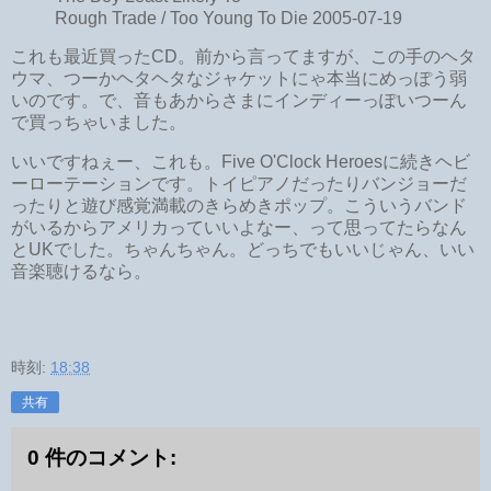
Rough Trade / Too Young To Die 2005-07-19
これも最近買ったCD。前から言ってますが、この手のヘタ
ウマ、つーかヘタヘタなジャケットにゃ本当にめっぽう弱
いのです。で、音もあからさまにインディーっぽいつーん
で買っちゃいました。
いいですねぇー、これも。Five O'Clock Heroesに続きヘビ
ーローテーションです。トイピアノだったりバンジョーだ
ったりと遊び感覚満載のきらめきポップ。こういうバンド
がいるからアメリカっていいよなー、って思ってたらなん
とUKでした。ちゃんちゃん。どっちでもいいじゃん、いい
音楽聴けるなら。
時刻:
18:38
共有
0 件のコメント: