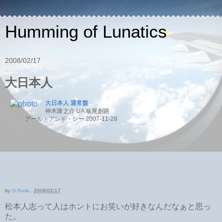
Humming of Lunatics
2008/02/17
大日本人
大日本人 通常盤
神木隆之介 UA 板尾創路
アール・アンド・シー 2007-11-28
by
G-Tools
,
2008/02/17
松本人志って人はホントにお笑いが好きなんだなぁと思っ
た。