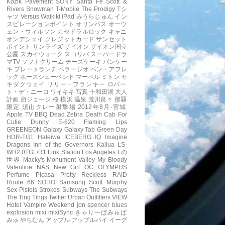
Kozik
Pavement
SONY
Santa Fe
Scott &
Rivers
Snowman
T-Mobile
The Prodigy
Tシ
ャツ
Versus
Waikiki
iPad
みうらじゅん
イン
スピレーションポイント
オリンパス
オーウ
ェン・ウィルソン
カセドラルロック
キャニ
オンデシェイ
クレジットカード
サンセット
ポイント
サンライズ
ザイオン
ザイオン国立
公園
スカイウォーク
スコリバ
スーパードラ
マTV
ソフトクリーム
チーズケーキ
パンケー
キ
プレートランチ
ベラージオ
ベン・アフレ
ック
ホースシューベンド
マーベル
ミトン
モ
キダグウェイ
リリー・フランキー
ロバー
ト・デ・ニーロ
ワイキキ
写真
十和田湖
大人
計画
所ジョージ
桜
横浜
温泉
荒川良々
那覇
限定
須山クレー射撃場
2012年8月-宮城
Apple TV
BBQ
Dead Zebra
Death Cab For
Cutie
Dunny
E-620
Flaming Lips
GREENEON
Galaxy
Galaxy Tab
Green Day
HDR-TG1
Haleiwa
ICEBERG
IQ
Imagine
Dragons
Inn of the Governors
Kailua
LS-
WH2.0TGL/R1
Link Station
Los Angeles
Lの
世界
Macky's
Monument Valley
My Bloody
Valentine
NAS
New Girl
OC
OLYMPUS
Perfume
Picasa
Pretty Reckless
RAID
Route 66
SOHO
Samsung
Scott Murphy
Sex Pistols
Strokes
Subways
The Subways
The Ting Tings
Twitter
Urban Outfitters
VIEW
Hotel
Vampire Weekend
jon spencer blues
explosion
mixi
mixiSync
きゃりーぱみゅぱ
みゅ
やちむん
アップル
アップルパイ
イーグ