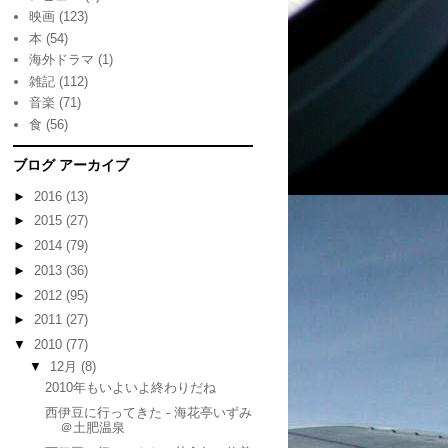
映画
(123)
本
(54)
海外ドラマ
(1)
雑記
(112)
音楽
(71)
食
(56)
ブログ アーカイブ
►
2016
(13)
►
2015
(27)
►
2014
(79)
►
2013
(36)
►
2012
(95)
►
2011
(27)
▼
2010
(77)
▼
12月
(8)
2010年もいよいよ終わりだね
西伊豆に行ってきた - 海花亭いずみ
＠土肥温泉