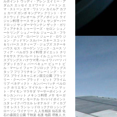
ルポイント
ウッディ・アレン
エイミー・ア
ダムス
エッセイ
エドワード・ノートン
エ
マ・ストーン
エマ・ワトソン
カイルア
カフ
ェ
カーズ
ガンボ
キングマン
クリント・イー
ストウッド
クレオール
グアノポイント
ケイ
ジャン料理
ケース
サンタフェ
サンダーバー
ドロッジ
サンダーマウンテン
ザック・ガリ
フィアナキス
シャーリーズ・セロン
シュノ
ーケリング
シュノーケル
ジェームス・フラ
ンコ
ジュリア・ロバーツ
ジュード・ロウ
ジ
ョン・グッドマン
スカパー
スキー
スコット
＆リバース
スティーブ・ジョブズ
ステーキ
ハウス
セス・ローゲン
ソニック・ユース
ソ
フィア・ベルガラ
タイ料理
ダイエット
チリ
テキサス
デスバレー
トレイル
ニューベリー
スプリングス
ハナウマ湾
ハレイワ
ハーツ
バ
グダッドカフェ
バーベキュー
ビュート
ビ
ル・マーレイ
フォー
フジロック
フラッグス
タッフ
フリフリチキン
フレーミング・リッ
プス
ブライスキャニオン国立公園
ブラッド
リー・クーパー
ブラッド・ピット
プライム
リブ
ベネディクト・カンバーバッチ
ベルロ
ック
ホリエモン
マイケル・キートン
マッ
ト・デイモン
マラサダ
マーサーポイント
メ
キシカンハット
メキシコ料理
メサ
モーガ
ン・フリーマン
モーテル
ヤバパイポイント
ユタ
レイクパウエル
レオナルド・ディカプ
リオ
レストラン
レッドロッククロッシング
ローソン
ワイナリー
人
人生相談
仙石原
化
石の森国立公園
千秋楽
名護
地図
堺雅人
大