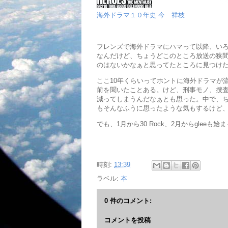
海外ドラマ１０年史 今 祥枝
フレンズで海外ドラマにハマって以降、いろ
なんだけど、ちょうどこのところ放送の狭
のはないかなぁと思ってたところに見つけ
ここ10年くらいってホントに海外ドラマが
前を聞いたことある。けど、刑事モノ、捜
減ってしまうんだなぁとも思った。中で、
もそんなふうに思ったような気もするけど
でも、1月から30 Rock、2月からglee
時刻:
13:39
ラベル:
本
0 件のコメント:
コメントを投稿