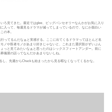
いろ見てきた。最近ではglee、ビッグバンセオリーなんかがお気に入り
間に入って、毎週見るドラマが減ってしまっているので、なにか面白い
たこの本。
流行ってるんだなぁと実感する。ここに出てくるドラマってほとんど名
査モノや医者モノがあまり好きじゃないと、これまた選択肢がずいぶん
ちょっと見てみたいなぁと思ったのはシックスフィートアンダー。前に
、葬儀屋の話ってなんだかあまりないしね。
も始まるし、先週からChuckも始まったから見る暇なくなってくるかな。