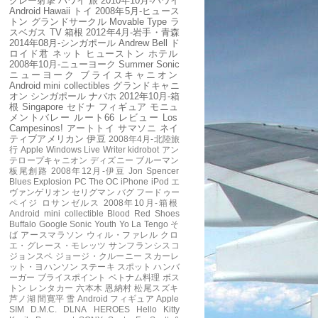
クレー射撃
ハワイ
旅
2010年10月-ハワイ
Android
Hawaii
トイ
2008年5月-ヒュース
トン
グランドサークル
Movable Type
ラ
スベガス
TV
箱根
2012年4月-岩手・青森
2014年08月-シンガポール
Andrew Bell
ド
ロイド君
ネット
ヒューストン
ホテル
2008年10月-ニューヨーク
Summer Sonic
ニューヨーク
ブライスキャニオン
Android mini collectibles
グランドキャニ
オン
シンガポール
ナバホ
2012年10月-箱
根
Singapore
セドナ
フィギュア
モニュ
メントバレー
ルート66
レビュー
Los
Campesinos!
アートトイ
サマソニ
ネイ
ティブアメリカン
伊豆
2008年4月-北陸旅
行
Apple
Windows Live Writer
kidrobot
アン
テロープキャニオン
ディズニー
ブルーマン
板尾創路
2008年12月-伊豆
Jon Spencer
Blues Explosion
PC
The OC
iPhone
iPod
エ
ヴァンゲリオン
セリグマン
バグ
フードゥー
ペイジ
ロサンゼルス
2008年10月-箱根
Android mini collectible
Blood Red Shoes
Buffalo
Google
Sonic Youth
Yo La Tengo
そ
ば
アースマラソン
ウィル・ファレル
クロ
エ・グレース・モレッツ
サンフランシスコ
ジョンスペ
ジョージ・クルーニー
スカーレ
ット・ヨハンソン
ステーキ
スポット
ハンバ
ーガー
ブライスポイント
ベトナム料理
ボス
トン
レンタカー
六本木
恩納村
松尾スズキ
芦ノ湖
間寛平
雪
Android フィギュア
Apple
SIM
D.M.C.
DLNA
HEROES
Hello Kitty