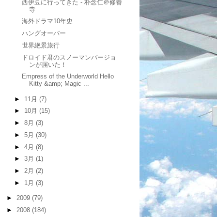
西伊豆に行ってきた - 朴念仁＠修善
寺
海外ドラマ10年史
ハングオーバー
世界絶景旅行
ドロイド君のスノーマンバージョ
ンが届いた！
Empress of the Underworld Hello
Kitty &amp; Magic ...
►
11月
(7)
►
10月
(15)
►
8月
(3)
►
5月
(30)
►
4月
(8)
►
3月
(1)
►
2月
(2)
►
1月
(3)
►
2009
(79)
►
2008
(184)