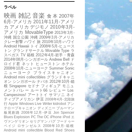
ラベル
映画
雑記
音楽
食
本
2007年
6月-アメリカ
2011年11月-アメリ
カ
アメリカ
デジモノ
2010年3月-
アメリカ
MovableType
2013年3月-
沖縄
国立公園
沖縄
2009年3月-アメリカ
クレー射撃
ハワイ
旅
2010年10月-ハワイ
Android
Hawaii
トイ
2008年5月-ヒュース
トン
グランドサークル
Movable Type
ラ
スベガス
TV
箱根
2012年4月-岩手・青森
2014年08月-シンガポール
Andrew Bell
ド
ロイド君
ネット
ヒューストン
ホテル
2008年10月-ニューヨーク
Summer Sonic
ニューヨーク
ブライスキャニオン
Android mini collectibles
グランドキャニ
オン
シンガポール
ナバホ
2012年10月-箱
根
Singapore
セドナ
フィギュア
モニュ
メントバレー
ルート66
レビュー
Los
Campesinos!
アートトイ
サマソニ
ネイ
ティブアメリカン
伊豆
2008年4月-北陸旅
行
Apple
Windows Live Writer
kidrobot
アン
テロープキャニオン
ディズニー
ブルーマン
板尾創路
2008年12月-伊豆
Jon Spencer
Blues Explosion
PC
The OC
iPhone
iPod
エ
ヴァンゲリオン
セリグマン
バグ
フードゥー
ペイジ
ロサンゼルス
2008年10月-箱根
Android mini collectible
Blood Red Shoes