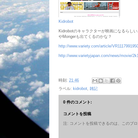
Kidrobot
Kidrobotのキャラクターが映画になるらし
やMongerも出てくるのかな？
http://www.variety.com/article/VR11179919
http://www.varietyjapan.com/news/movie/2
時刻:
21:46
ラベル:
kidrobot
,
雑記
0 件のコメント:
コメントを投稿
注: コメントを投稿できるのは、このブ