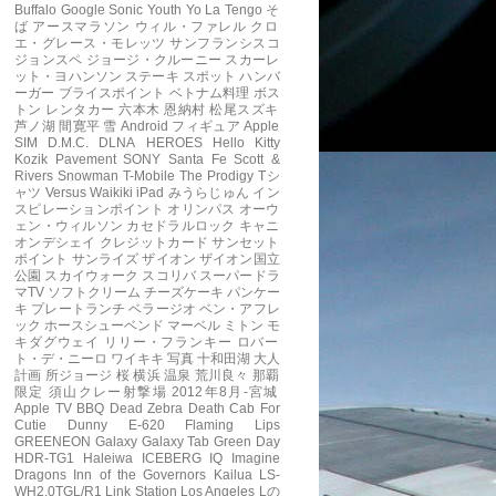
Buffalo
Google
Sonic Youth
Yo La Tengo
そ
ば
アースマラソン
ウィル・ファレル
クロ
エ・グレース・モレッツ
サンフランシスコ
ジョンスペ
ジョージ・クルーニー
スカーレ
ット・ヨハンソン
ステーキ
スポット
ハンバ
ーガー
ブライスポイント
ベトナム料理
ボス
トン
レンタカー
六本木
恩納村
松尾スズキ
芦ノ湖
間寛平
雪
Android フィギュア
Apple
SIM
D.M.C.
DLNA
HEROES
Hello Kitty
Kozik
Pavement
SONY
Santa Fe
Scott &
Rivers
Snowman
T-Mobile
The Prodigy
Tシ
ャツ
Versus
Waikiki
iPad
みうらじゅん
イン
スピレーションポイント
オリンパス
オーウ
ェン・ウィルソン
カセドラルロック
キャニ
オンデシェイ
クレジットカード
サンセット
ポイント
サンライズ
ザイオン
ザイオン国立
公園
スカイウォーク
スコリバ
スーパードラ
マTV
ソフトクリーム
チーズケーキ
パンケー
キ
プレートランチ
ベラージオ
ベン・アフレ
ック
ホースシューベンド
マーベル
ミトン
モ
キダグウェイ
リリー・フランキー
ロバー
ト・デ・ニーロ
ワイキキ
写真
十和田湖
大人
計画
所ジョージ
桜
横浜
温泉
荒川良々
那覇
限定
須山クレー射撃場
2012年8月-宮城
Apple TV
BBQ
Dead Zebra
Death Cab For
Cutie
Dunny
E-620
Flaming Lips
GREENEON
Galaxy
Galaxy Tab
Green Day
HDR-TG1
Haleiwa
ICEBERG
IQ
Imagine
Dragons
Inn of the Governors
Kailua
LS-
WH2.0TGL/R1
Link Station
Los Angeles
Lの