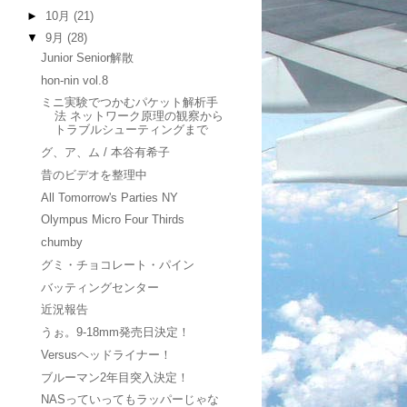
►
10月
(21)
▼
9月
(28)
Junior Senior解散
hon-nin vol.8
ミニ実験でつかむパケット解析手
法 ネットワーク原理の観察から
トラブルシューティングまで
グ、ア、ム / 本谷有希子
昔のビデオを整理中
All Tomorrow's Parties NY
Olympus Micro Four Thirds
chumby
グミ・チョコレート・パイン
バッティングセンター
近況報告
うぉ。9-18mm発売日決定！
Versusヘッドライナー！
ブルーマン2年目突入決定！
NASっていってもラッパーじゃな