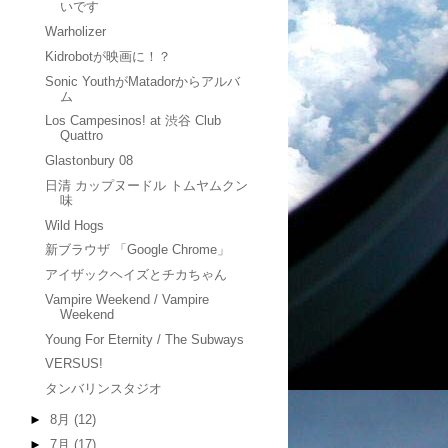
いです
Warholizer
Kidrobotが映画に！？
Sonic YouthがMatadorからアルバ
ム
Los Campesinos! at 渋谷 Club
Quattro
Glastonbury 08
日清 カップヌードル トムヤムクン
味
Wild Hogs
新ブラウザ 「Google Chrome」
アイザックヘイズとチカちゃん
Vampire Weekend / Vampire
Weekend
Young For Eternity / The Subways
VERSUS!
タンバリンスタジオ
►
8月
(12)
►
7月
(17)