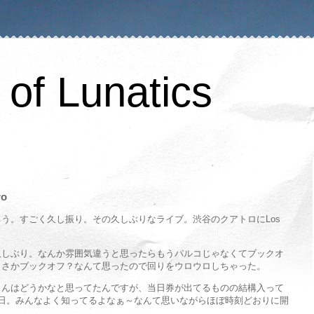
of Lunatics
ro
う。すごく久し振り。その久しぶりなライブ。渋谷のクアトロにLos
久しぶり。なんか雰囲気違うと思ったらもうパルコじゃなくてブックオ
まさかブックオフ？なんて思ったので回りをウロウロしちゃった。
さんはどうかなと思ってたんですが、当日券が出てるものの結構入って
日。みんなよく知ってるよなぁ～なんて思いながらほぼ時刻どおりに開