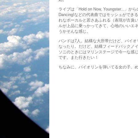
ライブは「Hold on Now, Youngste
Dancing!などの代表曲ではモッシュが
れなボーカルと若さあふれる（表現が古臭
ルが上品に乗っかってきて、心地のいいエ
うかそんな感じ。
バンドは7人。結構な大所帯だけど、バイオ
なったり。だけど、結構フィードバックノ
ソニのときにはマリンステージで今一な感
です。また行きたい！
ちなみに、バイオリンを弾いてる女の子、