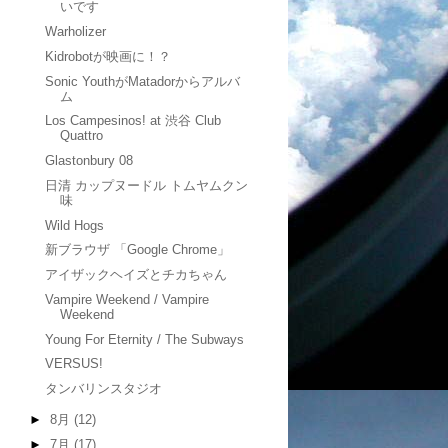
いです
Warholizer
Kidrobotが映画に！？
Sonic YouthがMatadorからアルバ
ム
Los Campesinos! at 渋谷 Club
Quattro
Glastonbury 08
日清 カップヌードル トムヤムクン
味
Wild Hogs
新ブラウザ 「Google Chrome」
アイザックヘイズとチカちゃん
Vampire Weekend / Vampire
Weekend
Young For Eternity / The Subways
VERSUS!
タンバリンスタジオ
►
8月
(12)
►
7月
(17)