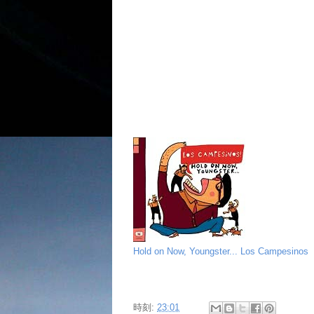
Hold on Now, Youngster... Los Campesinos
時刻:
23:01