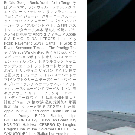
Buffalo
Google
Sonic Youth
Yo La Tengo
そ
ば
アースマラソン
ウィル・ファレル
クロ
エ・グレース・モレッツ
サンフランシスコ
ジョンスペ
ジョージ・クルーニー
スカーレ
ット・ヨハンソン
ステーキ
スポット
ハンバ
ーガー
ブライスポイント
ベトナム料理
ボス
トン
レンタカー
六本木
恩納村
松尾スズキ
芦ノ湖
間寛平
雪
Android フィギュア
Apple
SIM
D.M.C.
DLNA
HEROES
Hello Kitty
Kozik
Pavement
SONY
Santa Fe
Scott &
Rivers
Snowman
T-Mobile
The Prodigy
Tシ
ャツ
Versus
Waikiki
iPad
みうらじゅん
イン
スピレーションポイント
オリンパス
オーウ
ェン・ウィルソン
カセドラルロック
キャニ
オンデシェイ
クレジットカード
サンセット
ポイント
サンライズ
ザイオン
ザイオン国立
公園
スカイウォーク
スコリバ
スーパードラ
マTV
ソフトクリーム
チーズケーキ
パンケー
キ
プレートランチ
ベラージオ
ベン・アフレ
ック
ホースシューベンド
マーベル
ミトン
モ
キダグウェイ
リリー・フランキー
ロバー
ト・デ・ニーロ
ワイキキ
写真
十和田湖
大人
計画
所ジョージ
桜
横浜
温泉
荒川良々
那覇
限定
須山クレー射撃場
2012年8月-宮城
Apple TV
BBQ
Dead Zebra
Death Cab For
Cutie
Dunny
E-620
Flaming Lips
GREENEON
Galaxy
Galaxy Tab
Green Day
HDR-TG1
Haleiwa
ICEBERG
IQ
Imagine
Dragons
Inn of the Governors
Kailua
LS-
WH2.0TGL/R1
Link Station
Los Angeles
Lの