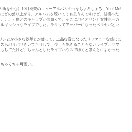
r...」からの曲を中心に10月発売のニューアルバムの曲をちょろちょろ。You! Me!
できるほどの盛り上がり。アルバムを聴いてても思うんですけど、結構へた
い。。。）曲とのギャップが面白くて、そこにバイオリンと女性ボーカ
ネルギッシュなライブでした。ラリッてアッパーになったベルセバとい
リンとか小さな鉄琴とか使って、上品な音になったりファニーな感じに
イズもバリバリきいてたりして、少しも飽きることもないライブ。サマ
じもしてたけど、ちゃんとしたライブハウスで聴くとほんとによかった
めちゃくちゃ可愛い。