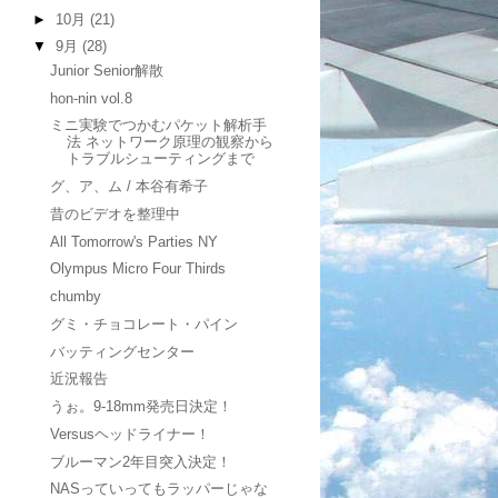
►
10月
(21)
▼
9月
(28)
Junior Senior解散
hon-nin vol.8
ミニ実験でつかむパケット解析手
法 ネットワーク原理の観察から
トラブルシューティングまで
グ、ア、ム / 本谷有希子
昔のビデオを整理中
All Tomorrow's Parties NY
Olympus Micro Four Thirds
chumby
グミ・チョコレート・パイン
バッティングセンター
近況報告
うぉ。9-18mm発売日決定！
Versusヘッドライナー！
ブルーマン2年目突入決定！
NASっていってもラッパーじゃな