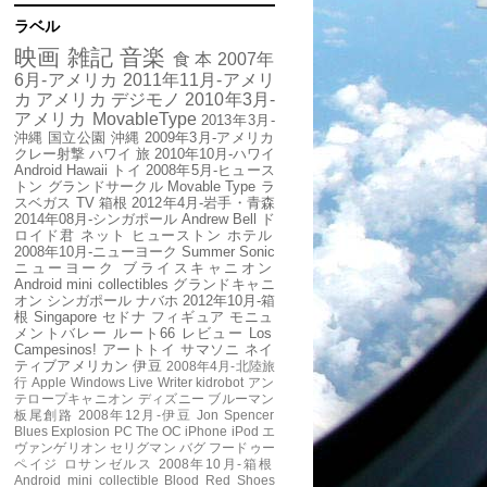
ラベル
映画
雑記
音楽
食
本
2007年
6月-アメリカ
2011年11月-アメリ
カ
アメリカ
デジモノ
2010年3月-
アメリカ
MovableType
2013年3月-
沖縄
国立公園
沖縄
2009年3月-アメリカ
クレー射撃
ハワイ
旅
2010年10月-ハワイ
Android
Hawaii
トイ
2008年5月-ヒュース
トン
グランドサークル
Movable Type
ラ
スベガス
TV
箱根
2012年4月-岩手・青森
2014年08月-シンガポール
Andrew Bell
ド
ロイド君
ネット
ヒューストン
ホテル
2008年10月-ニューヨーク
Summer Sonic
ニューヨーク
ブライスキャニオン
Android mini collectibles
グランドキャニ
オン
シンガポール
ナバホ
2012年10月-箱
根
Singapore
セドナ
フィギュア
モニュ
メントバレー
ルート66
レビュー
Los
Campesinos!
アートトイ
サマソニ
ネイ
ティブアメリカン
伊豆
2008年4月-北陸旅
行
Apple
Windows Live Writer
kidrobot
アン
テロープキャニオン
ディズニー
ブルーマン
板尾創路
2008年12月-伊豆
Jon Spencer
Blues Explosion
PC
The OC
iPhone
iPod
エ
ヴァンゲリオン
セリグマン
バグ
フードゥー
ペイジ
ロサンゼルス
2008年10月-箱根
Android mini collectible
Blood Red Shoes