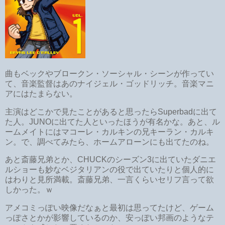
曲もベックやブロークン・ソーシャル・シーンが作ってい
て、音楽監督はあのナイジェル・ゴッドリッチ。音楽マニ
アにはたまらない。
主演はどこかで見たことがあると思ったらSuperbadに出て
た人。JUNOに出てた人といったほうが有名かな。あと、ル
ームメイトにはマコーレ・カルキンの兄キーラン・カルキ
ン。で、調べてみたら、ホームアローンにも出てたのね。
あと斎藤兄弟とか、CHUCKのシーズン3に出ていたダニエ
ルショーも妙なベジタリアンの役で出ていたりと個人的に
はわりと見所満載。斎藤兄弟、一言くらいセリフ言って欲
しかった。ｗ
アメコミっぽい映像だなぁと最初は思ってたけど、ゲーム
っぽさとかが影響しているのか、安っぽい邦画のようなテ