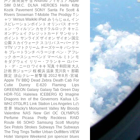
芦ノ湖
間寛平
雪
Android フィギュア
Apple
SIM
D.M.C.
DLNA
HEROES
Hello Kitty
Kozik
Pavement
SONY
Santa Fe
Scott &
Rivers
Snowman
T-Mobile
The Prodigy
Tシ
ャツ
Versus
Waikiki
iPad
みうらじゅん
イン
スピレーションポイント
オリンパス
オーウ
ェン・ウィルソン
カセドラルロック
キャニ
オンデシェイ
クレジットカード
サンセット
ポイント
サンライズ
ザイオン
ザイオン国立
公園
スカイウォーク
スコリバ
スーパードラ
マTV
ソフトクリーム
チーズケーキ
パンケー
キ
プレートランチ
ベラージオ
ベン・アフレ
ック
ホースシューベンド
マーベル
ミトン
モ
キダグウェイ
リリー・フランキー
ロバー
ト・デ・ニーロ
ワイキキ
写真
十和田湖
大人
計画
所ジョージ
桜
横浜
温泉
荒川良々
那覇
限定
須山クレー射撃場
2012年8月-宮城
Apple TV
BBQ
Dead Zebra
Death Cab For
Cutie
Dunny
E-620
Flaming Lips
GREENEON
Galaxy
Galaxy Tab
Green Day
HDR-TG1
Haleiwa
ICEBERG
IQ
Imagine
Dragons
Inn of the Governors
Kailua
LS-
WH2.0TGL/R1
Link Station
Los Angeles
Lの
世界
Macky's
Monument Valley
My Bloody
Valentine
NAS
New Girl
OC
OLYMPUS
Perfume
Picasa
Pretty Reckless
RAID
Route 66
SOHO
Samsung
Scott Murphy
Sex Pistols
Strokes
Subways
The Subways
The Ting Tings
Twitter
Urban Outfitters
VIEW
Hotel
Vampire Weekend
jon spencer blues