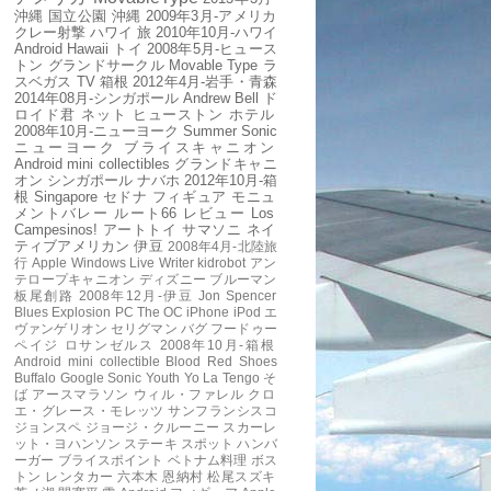
沖縄
国立公園
沖縄
2009年3月-アメリカ
クレー射撃
ハワイ
旅
2010年10月-ハワイ
Android
Hawaii
トイ
2008年5月-ヒュース
トン
グランドサークル
Movable Type
ラ
スベガス
TV
箱根
2012年4月-岩手・青森
2014年08月-シンガポール
Andrew Bell
ド
ロイド君
ネット
ヒューストン
ホテル
2008年10月-ニューヨーク
Summer Sonic
ニューヨーク
ブライスキャニオン
Android mini collectibles
グランドキャニ
オン
シンガポール
ナバホ
2012年10月-箱
根
Singapore
セドナ
フィギュア
モニュ
メントバレー
ルート66
レビュー
Los
Campesinos!
アートトイ
サマソニ
ネイ
ティブアメリカン
伊豆
2008年4月-北陸旅
行
Apple
Windows Live Writer
kidrobot
アン
テロープキャニオン
ディズニー
ブルーマン
板尾創路
2008年12月-伊豆
Jon Spencer
Blues Explosion
PC
The OC
iPhone
iPod
エ
ヴァンゲリオン
セリグマン
バグ
フードゥー
ペイジ
ロサンゼルス
2008年10月-箱根
Android mini collectible
Blood Red Shoes
Buffalo
Google
Sonic Youth
Yo La Tengo
そ
ば
アースマラソン
ウィル・ファレル
クロ
エ・グレース・モレッツ
サンフランシスコ
ジョンスペ
ジョージ・クルーニー
スカーレ
ット・ヨハンソン
ステーキ
スポット
ハンバ
ーガー
ブライスポイント
ベトナム料理
ボス
トン
レンタカー
六本木
恩納村
松尾スズキ