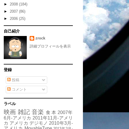
►
2008
(184)
►
2007
(86)
►
2006
(25)
自己紹介
zrock
詳細プロフィールを表示
登録
投稿
コメント
ラベル
映画
雑記
音楽
食
本
2007年
6月-アメリカ
2011年11月-アメリ
カ
アメリカ
デジモノ
2010年3月-
アメリカ
MovableType
2013年3月-