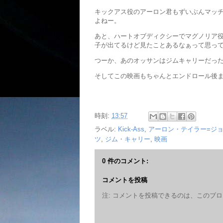
キックアス役のアーロン君もずいぶんマッ
よねー。
あと、ハートオブディクシーでマグノリア
子が出てるけど見たことあるなぁって思っ
つーか、あのオッサンはジムキャリーだっ
そしてこの映画もちゃんとエンドロール後ま
時刻:
13:57
ラベル:
Kick-Ass
,
アーロン・テイラー=ジ
ツ
,
ジム・キャリー
,
映画
0 件のコメント:
コメントを投稿
注: コメントを投稿できるのは、このブ