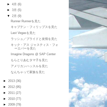
►
4月
(6)
►
3月
(5)
▼
2月
(9)
Runner Runnerを見た
キャプテン・フィリップスを見た
Last Vegasを見た
ラッシュ／プライドと友情を見た
キック・アス ジャスティス・フォ
ーエバーを見た
Imagine Dragons @ SAP Center
もらとりあむタマ子を見た
アメリカンハッスルを見た
なんちゃって家族を見た
►
2013
(36)
►
2012
(95)
►
2011
(27)
►
2010
(77)
►
2009
(79)