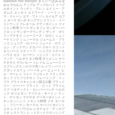
explosion
mixi
mixiSync
きゃりーぱみゅぱ
みゅ
やちむん
アップル
アップルパイ
イーグ
ルポイント
ウッディ・アレン
エイミー・ア
ダムス
エッセイ
エドワード・ノートン
エ
マ・ストーン
エマ・ワトソン
カイルア
カフ
ェ
カーズ
ガンボ
キングマン
クリント・イー
ストウッド
クレオール
グアノポイント
ケイ
ジャン料理
ケース
サンタフェ
サンダーバー
ドロッジ
サンダーマウンテン
ザック・ガリ
フィアナキス
シャーリーズ・セロン
シュノ
ーケリング
シュノーケル
ジェームス・フラ
ンコ
ジュリア・ロバーツ
ジュード・ロウ
ジ
ョン・グッドマン
スカパー
スキー
スコット
＆リバース
スティーブ・ジョブズ
ステーキ
ハウス
セス・ローゲン
ソニック・ユース
ソ
フィア・ベルガラ
タイ料理
ダイエット
チリ
テキサス
デスバレー
トレイル
ニューベリー
スプリングス
ハナウマ湾
ハレイワ
ハーツ
バ
グダッドカフェ
バーベキュー
ビュート
ビ
ル・マーレイ
フォー
フジロック
フラッグス
タッフ
フリフリチキン
フレーミング・リッ
プス
ブライスキャニオン国立公園
ブラッド
リー・クーパー
ブラッド・ピット
プライム
リブ
ベネディクト・カンバーバッチ
ベルロ
ック
ホリエモン
マイケル・キートン
マッ
ト・デイモン
マラサダ
マーサーポイント
メ
キシカンハット
メキシコ料理
メサ
モーガ
ン・フリーマン
モーテル
ヤバパイポイント
ユタ
レイクパウエル
レオナルド・ディカプ
リオ
レストラン
レッドロッククロッシング