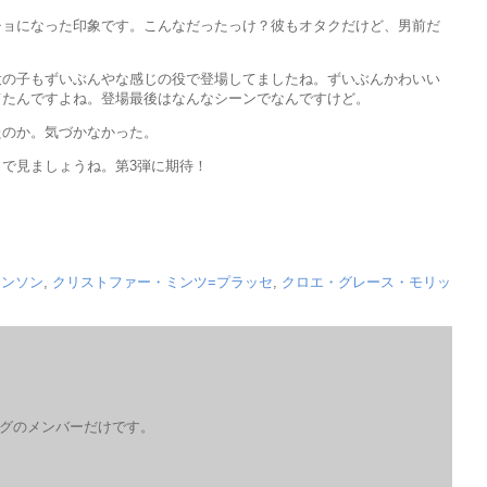
チョになった印象です。こんなだったっけ？彼もオタクだけど、男前だ
役の子もずいぶんやな感じの役で登場してましたね。ずいぶんかわいい
てたんですよね。登場最後はなんなシーンでなんですけど。
たのか。気づかなかった。
で見ましょうね。第3弾に期待！
ョンソン
,
クリストファー・ミンツ=プラッセ
,
クロエ・グレース・モリッ
ログのメンバーだけです。