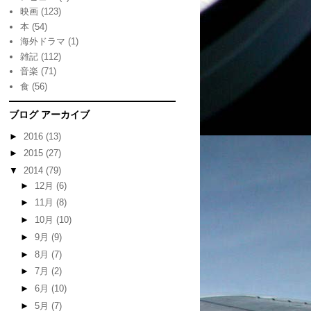
映画
(123)
本
(54)
海外ドラマ
(1)
雑記
(112)
音楽
(71)
食
(56)
ブログ アーカイブ
►
2016
(13)
►
2015
(27)
▼
2014
(79)
►
12月
(6)
►
11月
(8)
►
10月
(10)
►
9月
(9)
►
8月
(7)
►
7月
(2)
►
6月
(10)
►
5月
(7)