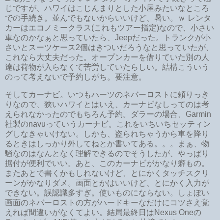
じですが、ハワイはこじんまりとした小屋みたいなところ
での手続き。並んでもないからいいけど、暑い。ｗ レンタ
カーはエコノミークラス(これもツアー指定)なので、小さい
車なのかなぁと思っていたら、Jeepだった。トランクが小
さいとスーツケース2個はきついだろうなと思っていたが、
これなら大丈夫だった。オープンカーを借りていた別の人
達は荷物が入らなくて苦労していたらしい。結構こういう
のって考えないで予約しがち。要注意。
そしてカーナビ。いつもハーツのネバーロストに頼りっき
りなので、狭いハワイとはいえ、カーナビなしってのは考
えられなかったのでもちろん予約。ダラーの場合、Garmin
社製のnavuっていうカーナビ。これをいちいちセッティン
グしなきゃいけない。しかも、盗られちゃうから車を降り
るときはしっかり外してねとか書いてある。。。まぁ、物
騒なのはなんとなく理解できるのでそうしたが、やっぱり
据付が便利でいい。あと、このカーナビがかなり癖もの。
またあとで書くかもしれないけど、とにかくタッチスクリ
ーンがかなりダメ。画面とかはいいけど、とにかく入力が
できない。誤認識多すぎ。使いものにならない。しょぼい
画面のネバーロストの方がハードキーなだけにコツさえ覚
えれば間違いがなくてよい。結局最終日はNexus Oneの