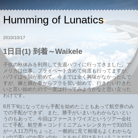
Humming of Lunatics
2010/10/17
1日目(1) 到着～Waikele
子供の秋休みを利用して先週ハワイに行ってきました。ア
メリカは仕事、プライベート含めて何度も行ってますが、
ハワイは今回が初めて。今までは全く興味がなかったんで
すが、嫁と娘が春からフラを習い始めて、行きたい行きた
いと言い始めたので一度は行ってみようかなと思い立った
わけです。
8月下旬になってから手配を始めたこともあって航空券のみ
での手配ができず、また、勝手がいまいちわからないとい
うのもあって、今回はファーストワイズというツアー会社
にて手配。航空券＋コンドミニアム＋レンタカーで3泊5日
が一人11万円ちょっと。一般的に見て相場もよくわからな
いので高いのか安いのか。ともかく行けるということだけ