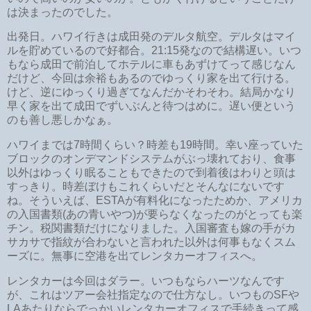
は決まったのでした。
出発日。ハワイ行きは成田発のデルタ航空。デルタはマイ
ルを貯めているので好都合。21:15発なので結構遅い。いつ
もなら成田で前泊してホテルに車もあずけてって感じなん
だけど、今回は余裕もあるのでゆっくり家を出て行ける。
けど、逆にゆっくり過ぎてなんだかそわそわ。結局かなり
早く家を出て成田でずいぶんと待つはめに。遅い便という
のも善し悪しかなぁ。
ハワイまでは7時間くらい？時差も19時間。幸い座っていた
ブロックのオンデマンドシステムがぶっ壊れており、食事
以外はゆっくり眠ることもできたので到着後はわりと頭は
すっきり。時差ぼけもこれくらいだとそんなにないです
ね。そういえば、ESTAが有料化になったためか、アメリカ
の入国書類(あの青いやつ)が要らなくなったのがとっても楽
チン。税関書類だけになりました。入国審査も嫁の手がカ
サカサで指紋が合わないと言われた以外は何事もなくスム
ーズに。無事に空港を出てレンタカーオフィスへ。
レンタカーは今回はダラー。いつもならハーツなんです
が、これはツアー会社指定なので仕方なし。いつものSFや
LAあたりならでっかいレンタカーオフィスで手続きって感