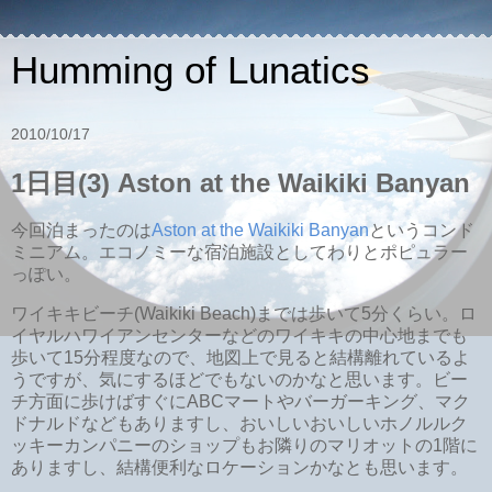
Humming of Lunatics
2010/10/17
1日目(3) Aston at the Waikiki Banyan
今回泊まったのは
Aston at the Waikiki Banyan
というコンド
ミニアム。エコノミーな宿泊施設としてわりとポピュラー
っぽい。
ワイキキビーチ(Waikiki Beach)までは歩いて5分くらい。ロ
イヤルハワイアンセンターなどのワイキキの中心地までも
歩いて15分程度なので、地図上で見ると結構離れているよ
うですが、気にするほどでもないのかなと思います。ビー
チ方面に歩けばすぐにABCマートやバーガーキング、マク
ドナルドなどもありますし、おいしいおいしいホノルルク
ッキーカンパニーのショップもお隣りのマリオットの1階に
ありますし、結構便利なロケーションかなとも思います。