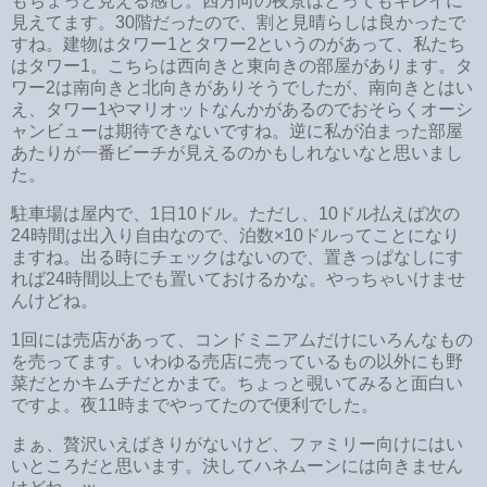
もちょっと見える感じ。西方向の夜景はとってもキレイに
見えてます。30階だったので、割と見晴らしは良かったで
すね。建物はタワー1とタワー2というのがあって、私たち
はタワー1。こちらは西向きと東向きの部屋があります。タ
ワー2は南向きと北向きがありそうでしたが、南向きとはい
え、タワー1やマリオットなんかがあるのでおそらくオーシ
ャンビューは期待できないですね。逆に私が泊まった部屋
あたりが一番ビーチが見えるのかもしれないなと思いまし
た。
駐車場は屋内で、1日10ドル。ただし、10ドル払えば次の
24時間は出入り自由なので、泊数×10ドルってことになり
ますね。出る時にチェックはないので、置きっぱなしにす
れば24時間以上でも置いておけるかな。やっちゃいけませ
んけどね。
1回には売店があって、コンドミニアムだけにいろんなもの
を売ってます。いわゆる売店に売っているもの以外にも野
菜だとかキムチだとかまで。ちょっと覗いてみると面白い
ですよ。夜11時までやってたので便利でした。
まぁ、贅沢いえばきりがないけど、ファミリー向けにはい
いところだと思います。決してハネムーンには向きません