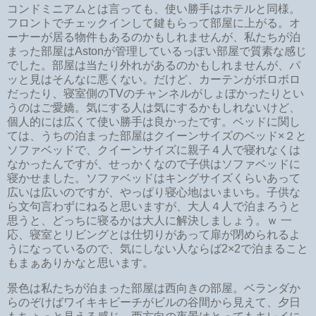
コンドミニアムとは言っても、使い勝手はホテルと同様。
フロントでチェックインして鍵もらって部屋に上がる。オ
ーナーが居る物件もあるのかもしれませんが、私たちが泊
まった部屋はAstonが管理しているっぽい部屋で質素な感じ
でした。部屋は当たり外れがあるのかもしれませんが、パ
ッと見はそんなに悪くない。だけど、カーテンがボロボロ
だったり、寝室側のTVのチャンネルがしょぼかったりとい
うのはご愛嬌。気にする人は気にするかもしれないけど、
個人的には広くて使い勝手は良かったです。ベッドに関し
ては、うちの泊まった部屋はクイーンサイズのベッド×２と
ソファベッドで、クイーンサイズに親子４人で寝れなくは
なかったんですが、せっかくなので子供はソファベッドに
寝かせました。ソファベッドはキングサイズくらいあって
広いは広いのですが、やっぱり寝心地はいまいち。子供な
ら文句言わずにねると思いますが、大人４人で泊まろうと
思うと、どっちに寝るかは大人に解決しましょう。ｗ 一
応、寝室とリビングとは仕切りがあって扉が閉められるよ
うになっているので、気にしない人ならば2×2で泊まること
もまぁありかなと思います。
景色は私たちが泊まった部屋は西向きの部屋。ベランダか
らのぞけばワイキキビーチがビルの谷間から見えて、夕日