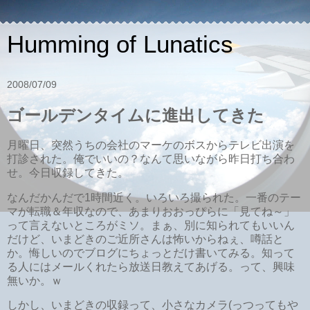
Humming of Lunatics
2008/07/09
ゴールデンタイムに進出してきた
月曜日、突然うちの会社のマーケのボスからテレビ出演を
打診された。俺でいいの？なんて思いながら昨日打ち合わ
せ。今日収録してきた。
なんだかんだで1時間近く。いろいろ撮られた。一番のテー
マが転職＆年収なので、あまりおおっぴらに「見てね～」
って言えないところがミソ。まぁ、別に知られてもいいん
だけど、いまどきのご近所さんは怖いからねぇ、噂話と
か。悔しいのでブログにちょっとだけ書いてみる。知って
る人にはメールくれたら放送日教えてあげる。って、興味
無いか。ｗ
しかし、いまどきの収録って、小さなカメラ(っつってもや