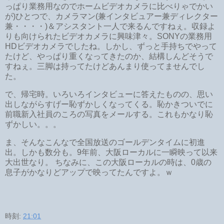
っぱり業務用なのでホームビデオカメラに比べりゃでかい
が)ひとつで、カメラマン(兼インタビュアー兼ディレクター
兼・・・・)＆アシスタント一人で来るんですねぇ。収録よ
りも向けられたビデオカメラに興味津々。SONYの業務用
HDビデオカメラでしたね。しかし、ずっと手持ちでやって
たけど、やっぱり重くなってきたのか、結構しんどそうで
すねぇ。三脚は持ってたけどあんまり使ってませんでし
た。
で、帰宅時。いろいろインタビューに答えたものの、思い
出しながらすげー恥ずかしくなってくる。恥かきついでに
前職新入社員のころの写真をメールする。これもかなり恥
ずかしい。。。
ま、そんなこんなで全国放送のゴールデンタイムに初進
出。しかも数分も。9年前、大阪ローカルに一瞬映って以来
大出世なり。 ちなみに、この大阪ローカルの時は、0歳の
息子がかなりどアップで映ってたんですよ。ｗ
時刻:
21:01