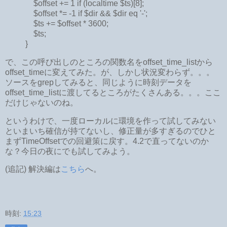
$offset += 1 if (localtime $ts)[8];
$offset *= -1 if $dir && $dir eq '-';
$ts += $offset * 3600;
$ts;
}
で、この呼び出しのところの関数名をoffset_time_listから
offset_timeに変えてみた。が、しかし状況変わらず。。。
ソースをgrepしてみると、同じように時刻データを
offset_time_listに渡してるところがたくさんある。。。ここ
だけじゃないのね。
というわけで、一度ローカルに環境を作って試してみない
といまいち確信が持てないし、修正量が多すぎるのでひと
まずTimeOffsetでの回避策に戻す。4.2で直ってないのか
な？今日の夜にでも試してみよう。
(追記) 解決編は
こちら
へ。
時刻:
15:23