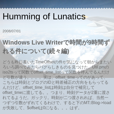
Humming of Lunatics
2008/07/01
Windows Live Writerで時間が9時間ず
れる件について(続々編)
どうも昨日書いたTimeOffsetの件が気になって朝からまたい
ろいろ調べてみたらバグらしきものを見つけた。Util.pmの
iso2tsって関数でoffset_time_listって関数を呼んでるんだけ
ど引数が違う。。。。実は、offset_timeってのがあって、
こちらは時刻とブログのIDと時差補正の方向をもらってる
んだけど、offset_time_listは時刻は自分で補完して
offset_timeに渡してる。。つまり、時刻データが2重に渡さ
れてるようだ。ガックリ。時刻が二つ渡されれば、当然一
つずつ引数がずれてくるわけで、すると下のMT::Blog->load
が失敗して、$offsetは0になる。。。はず。