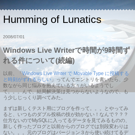
Humming of Lunatics
2008/07/01
Windows Live Writerで時間が9時間ず
れる件について(続編)
以前、「
Windows Live Writer で Movable Type に投稿する
と時刻がずれるらしい
」ってんでエントリを書いたら、少
数ながら同じ悩みを抱えている方々がいるようでし
て。。。んで、結局解決策は見つからないようなので、も
う少しじっくり調べてみた。
まずは新しくテスト用にブログを作って。。。とやってみ
ると、いつものダブル投稿の技が効かない！なんで？？？
仕方ないのでMySQLに入ってるデータを見てみるものの、
新しく作ったブログと以前からのブログでは別段変わりは
ない。。。元のブログはバージョン３から使い続けてるデ