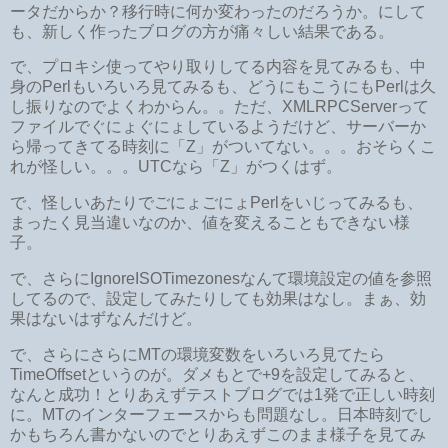
ータだからか？移行時に何か変わったのだろうか。にして
も、新しく作ったブログの方が痛々しい結果である。
で、プロキシ使ってやり取りしてる内容を見てみるも、中
身のPerlもいろいろ見てみるも、どうにもこうにもPerlは久
し振りなのでよくわからん。。ただ、XMLRPCServerって
ファイルでぐにょぐにょしているようだけど、サーバーか
ら帰ってきてる時刻に「Z」がついてない。。。おそらくこ
れが怪しい。。。UTCなら「Z」がつくはず。
で、怪しいあたりでごにょごにょPerlをいじってみるも、
まったく見当違いなのか、値を変えることもできない様
子。
で、さらにIgnoreISOTimezonesなんて環境設定の値を参照
してるので、設定してみたりしても効果はなし。まぁ、効
果はないはずなんだけど。
で、さらにさらにMTの環境変数をいろいろ見てたら
TimeOffsetというのが。ダメもとで+9を設定してみると、
なんと成功！とりあえずテストブログでは1発で正しい時刻
に。MTのインターフェースからも問題なし。日本時刻でし
かもちろん書かないのでとりあえずこのまま様子を見てみ