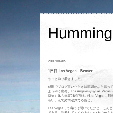
Humming 
2007/06/05
1日目 Las Vegas～Beaver
やっと辿り着きました。
成田でブログ書いたときは順調かなと思ってた
ようやく出発。Los AngelesからLas V
荷物も体も無事2時間遅れでLas Vegasに
らい。んで結構湿気てる感じ。
Las Vegasって噂には聞いてたけど、ほん
である。到着してすぐやるやついるのか？