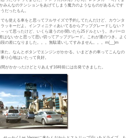
って何かみんなのテンションをあげてしまう魔力のようなものがあるんです
そうだったもん。
、でも使える車をと思ってフルサイズで予約してたんだけど、カウンタ
、ラッキーだよ。インフィニティあいてるからアップグレードしない？
～って思ったけど、いくら違うのか聞いたら25ドルという。ネバーロ
な差はないかと思って思い切ってアップグレード。これが運のつき。よく
段の差になりました。。。無駄遣いしてすみません。。。m(__)m
が来た。なんとボタンでエンジンがかかる。いまどきの車ってこんなの
。乗り心地はいたって良好。
に時間がかかったけどとりあえず16時前には出発できました。
、せっかくLas Vegasに来たんだからとストリップ沿いをドライブ。も