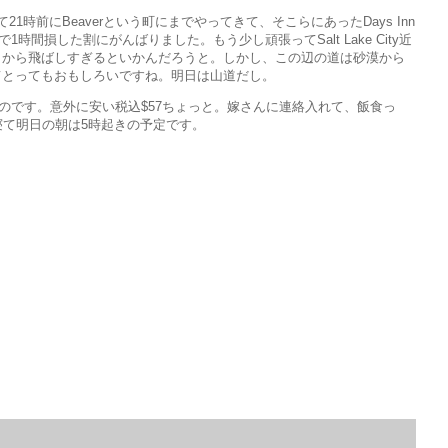
yも過ぎて21時前にBeaverという町にまでやってきて、そこらにあったDays Inn
1時間損した割にがんばりました。もう少し頑張ってSalt Lake City近
日から飛ばしすぎるといかんだろうと。しかし、この辺の道は砂漠から
てとってもおもしろいですね。明日は山道だし。
こにしたのです。意外に安い税込$57ちょっと。嫁さんに連絡入れて、飯食っ
寝て明日の朝は5時起きの予定です。