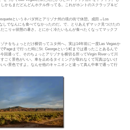
。しかもまだどんどんホテル作ってる。これがホントのスクラップ＆ビ
osqueteというネバダ州とアリゾナ州の境の街で休憩。成田→Los
っぱなしでなんにも食べてなかったのだ。で、とりあえずマック見つけたの
んだこりゃ状態の暑さ。とにかく冷たいもんが食べたくなってマックフ
ナをちょっとだけ横切ってユタ州へ。実は14年前に一度Las Vegasか
rk)経由でPageまで行った時にSt. Georgeという町までは通ったことあるんで
回通って、そのちょっとアリゾナを横切る所ってVirgin Riverって川
、すごく景色がいい。車を止めるタイミングが取れなくて写真はないけ
いいい景色ですよ。なんせ他のキャニオンと違って真ん中車で通って行