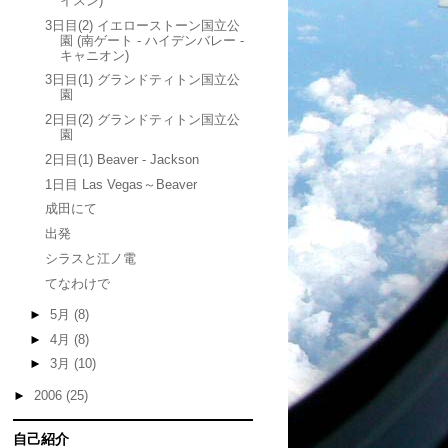
イスン)
3日目(2) イエローストーン国立公
園 (南ゲート - ハイデンバレー -
キャニオン)
3日目(1) グランドティトン国立公
園
2日目(2) グランドティトン国立公
園
2日目(1) Beaver - Jackson
1日目 Las Vegas～Beaver
成田にて
出発
シラスと江ノ電
てなわけで
►
5月
(8)
►
4月
(8)
►
3月
(10)
►
2006
(25)
自己紹介