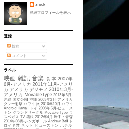
zrock
詳細プロフィールを表示
登録
投稿
コメント
ラベル
映画
雑記
音楽
食
本
2007年
6月-アメリカ
2011年11月-アメリ
カ
アメリカ
デジモノ
2010年3月-
アメリカ
MovableType
2013年3月-
沖縄
国立公園
沖縄
2009年3月-アメリカ
クレー射撃
ハワイ
旅
2010年10月-ハワイ
Android
Hawaii
トイ
2008年5月-ヒュース
トン
グランドサークル
Movable Type
ラ
スベガス
TV
箱根
2012年4月-岩手・青森
2014年08月-シンガポール
Andrew Bell
ド
ロイド君
ネット
ヒューストン
ホテル