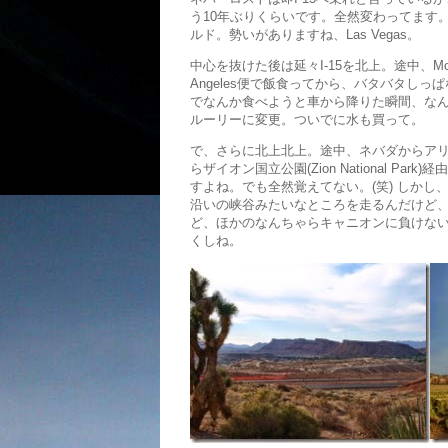
う10年ぶりくらいです。全然変わってます
ルド。勢いがありますね、Las Vegas。
中心を抜けた後は延々I-15を北上。途中、M
Angeles便で飯食ってから、バタバタし
でなんか食べようと車から降りた瞬間、な
ルーリーに変更。ついでに水も買って。
で、さらに北上北上。途中、ネバダからアリゾ
らザイオン国立公園(Zion National Pa
すよね。でも全然覚えてない。(笑) しかし、今
沿いの峡谷みたいなところを走るんだけど
ど、ほかのなんちゃらキャニオンに負けな
くしね。