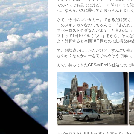
でのバスでも思ったけど、Las Vegas
ね。なんかバスに乗ってたおっさんも楽し
さて、今回のレンタカー。できるだけ安く
ーのメキシカンなおっちゃんに、「あんた
ネバーロストタダなんだよ？」と言われ、え
ストって1日10ドルくらいするから、そん
よく計算すると今回18日間なので結構な御値
で、無駄遣いはしたんだけど、すんごい車
なのか？なんかキーを閉じ込めそうで怖い
んで、持ってきたGPSやiPodを仕込むの
ネバーロストは即I-15へ乗れと言っているが