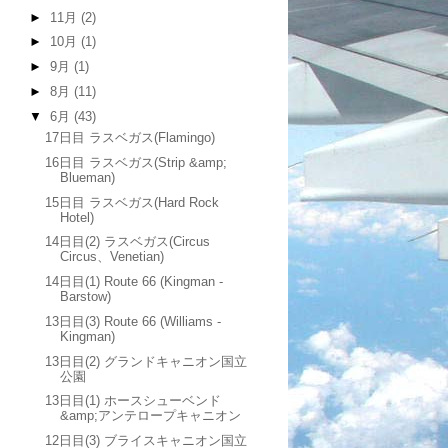
►
11月
(2)
►
10月
(1)
►
9月
(1)
►
8月
(11)
▼
6月
(43)
17日目 ラスベガス(Flamingo)
16日目 ラスベガス(Strip &amp;
Blueman)
15日目 ラスベガス(Hard Rock
Hotel)
14日目(2) ラスベガス(Circus
Circus、Venetian)
14日目(1) Route 66 (Kingman -
Barstow)
13日目(3) Route 66 (Williams -
Kingman)
13日目(2) グランドキャニオン国立
公園
13日目(1) ホースシューベンド
&amp;アンテロープキャニオン
12日目(3) ブライスキャニオン国立