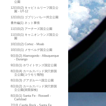
公園
12日目(2) キャピトルリーフ国立公
園 - UT-12
12日目(1) ゴブリンバレー州立公園
番外編(1) ネット事情
11日目(2) アーチーズ国立公園
11日目(1) キャニオンランズ国立公
園
10日目(2) Cortez - Moab
10日目(1) メサベルデ国立公園
9日目(2) Alamogordo - Albuquerque
- Durango
9日目(1) ホワイトサンズ国定公園
8日目(4) カールスバッド洞穴群国
立公園(コウモリ飛翔)
8日目(3) グアダルーペ国立公園
8日目(2) カールスバッド洞穴群国
立公園(洞窟探検)
8日目(1) Santa Fe - Roswell -
Carlsbad
7日目 Castle Rock - Santa Fe