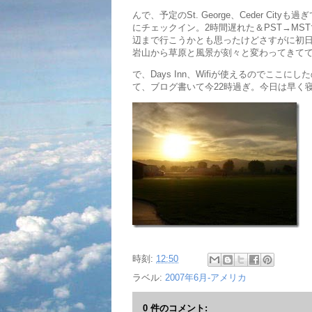
んで、予定のSt. George、Ceder Cit
にチェックイン。2時間遅れた＆PST→MSTで
辺まで行こうかとも思ったけどさすがに初
岩山から草原と風景が刻々と変わってきて
で、Days Inn、Wifiが使えるのでこ
て、ブログ書いて今22時過ぎ。今日は早く
時刻:
12:50
ラベル:
2007年6月-アメリカ
0 件のコメント: