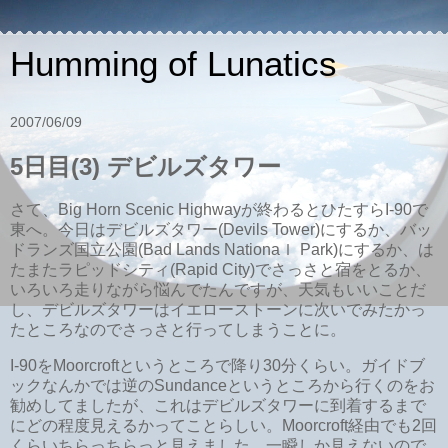
Humming of Lunatics
2007/06/09
5日目(3) デビルズタワー
さて、Big Horn Scenic Highwayが終わるとひたすらI-90で
東へ。今日はデビルズタワー(Devils Tower)にするか、バッ
ドランズ国立公園(Bad Lands Nationaｌ Park)にするか、は
たまたラピッドシティ(Rapid City)でさっさと宿をとるか、
いろいろ走りながら悩んでたんですが、天気もいいことだ
し、デビルズタワーはイエローストーンに次いでみたかっ
たところなのでさっさと行ってしまうことに。
I-90をMoorcroftというところで降り30分くらい。ガイドブ
ックなんかでは逆のSundanceというところから行くのをお
勧めしてましたが、これはデビルズタワーに到着するまで
にどの程度見えるかってことらしい。Moorcroft経由でも2回
くらいちらっちらっと見えました。一瞬しか見えないので