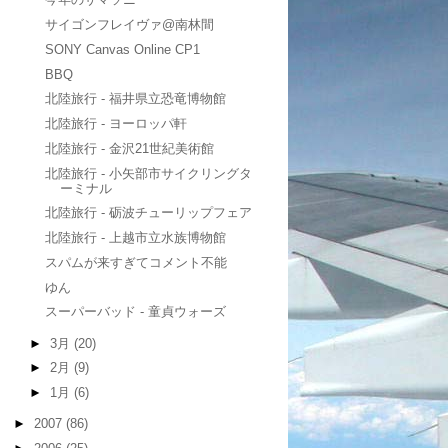
サイゴンフレイヴァ@南林間
SONY Canvas Online CP1
BBQ
北陸旅行 - 福井県立恐竜博物館
北陸旅行 - ヨーロッパ軒
北陸旅行 - 金沢21世紀美術館
北陸旅行 - 小矢部市サイクリングタ
ーミナル
北陸旅行 - 砺波チューリップフェア
北陸旅行 - 上越市立水族博物館
スパムが来すぎてコメント不能
ゆん
スーパーバッド - 童貞ウォーズ
►
3月
(20)
►
2月
(9)
►
1月
(6)
►
2007
(86)