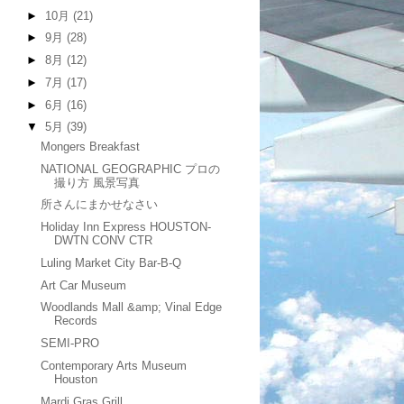
►
10月
(21)
►
9月
(28)
►
8月
(12)
►
7月
(17)
►
6月
(16)
▼
5月
(39)
Mongers Breakfast
NATIONAL GEOGRAPHIC プロの
撮り方 風景写真
所さんにまかせなさい
Holiday Inn Express HOUSTON-
DWTN CONV CTR
Luling Market City Bar-B-Q
Art Car Museum
Woodlands Mall &amp; Vinal Edge
Records
SEMI-PRO
Contemporary Arts Museum
Houston
Mardi Gras Grill