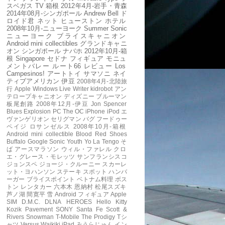
スベガス
TV
箱根
2012年4月-岩手・青森
2014年08月-シンガポール
Andrew Bell
ド
ロイド君
ネット
ヒューストン
ホテル
2008年10月-ニューヨーク
Summer Sonic
ニューヨーク
ブライスキャニオン
Android mini collectibles
グランドキャニ
オン
シンガポール
ナバホ
2012年10月-箱
根
Singapore
セドナ
フィギュア
モニュ
メントバレー
ルート66
レビュー
Los
Campesinos!
アートトイ
サマソニ
ネイ
ティブアメリカン
伊豆
2008年4月-北陸旅
行
Apple
Windows Live Writer
kidrobot
アン
テロープキャニオン
ディズニー
ブルーマン
板尾創路
2008年12月-伊豆
Jon Spencer
Blues Explosion
PC
The OC
iPhone
iPod
エ
ヴァンゲリオン
セリグマン
バグ
フードゥー
ペイジ
ロサンゼルス
2008年10月-箱根
Android mini collectible
Blood Red Shoes
Buffalo
Google
Sonic Youth
Yo La Tengo
そ
ば
アースマラソン
ウィル・ファレル
クロ
エ・グレース・モレッツ
サンフランシスコ
ジョンスペ
ジョージ・クルーニー
スカーレ
ット・ヨハンソン
ステーキ
スポット
ハンバ
ーガー
ブライスポイント
ベトナム料理
ボス
トン
レンタカー
六本木
恩納村
松尾スズキ
芦ノ湖
間寛平
雪
Android フィギュア
Apple
SIM
D.M.C.
DLNA
HEROES
Hello Kitty
Kozik
Pavement
SONY
Santa Fe
Scott &
Rivers
Snowman
T-Mobile
The Prodigy
Tシ
ャツ
Versus
Waikiki
iPad
みうらじゅん
イン