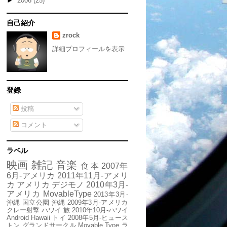
►
2006
(25)
自己紹介
zrock
詳細プロフィールを表示
登録
投稿
コメント
ラベル
映画
雑記
音楽
食
本
2007年
6月-アメリカ
2011年11月-アメリ
カ
アメリカ
デジモノ
2010年3月-
アメリカ
MovableType
2013年3月-
沖縄
国立公園
沖縄
2009年3月-アメリカ
クレー射撃
ハワイ
旅
2010年10月-ハワイ
Android
Hawaii
トイ
2008年5月-ヒュース
トン
グランドサークル
Movable Type
ラ