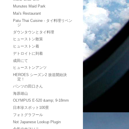
Munutes Maid Park
Mai's Restaurant
Patu Thai Cuisine - タイ料理リベン
ジ
ダウンタウンとタイ料理
ヒューストン散策
ヒューストン着
デトロイトに到着
成田にて
ヒューストンアンツ
HEROES シーズン2 放送開始決
定！
パンツの田口さん
海原雄山
OLYMPUS E-520 &amp; 9-18mm
日本珍スポット100景
フォトグラフール
Not Japanese Lookup Plugin
今年のサマソニ