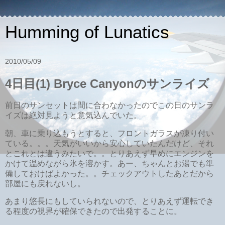
Humming of Lunatics
2010/05/09
4日目(1) Bryce Canyonのサンライズ
前日のサンセットは間に合わなかったのでこの日のサンラ
イズは絶対見ようと意気込んでいた。
朝、車に乗り込もうとすると、フロントガラスが凍り付い
ている。。。天気がいいから安心していたんだけど、それ
とこれとは違うみたいで。。とりあえず早めにエンジンを
かけて温めながら氷を溶かす。あー、ちゃんとお湯でも準
備しておけばよかった。。チェックアウトしたあとだから
部屋にも戻れないし。
あまり悠長にもしていられないので、とりあえず運転でき
る程度の視界が確保できたので出発することに。